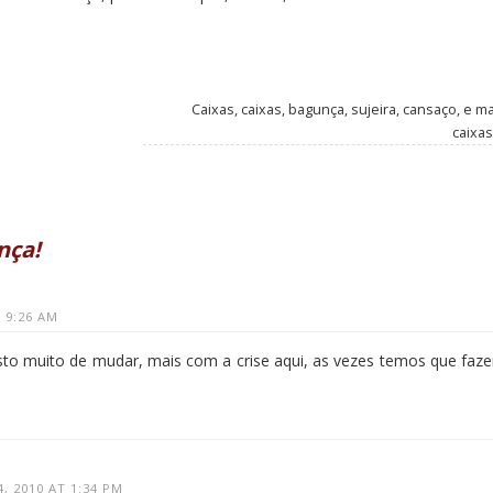
Caixas, caixas, bagunça, sujeira, cansaço, e m
caixas
nça!
T 9:26 AM
to muito de mudar, mais com a crise aqui, as vezes temos que faze
4, 2010 AT 1:34 PM