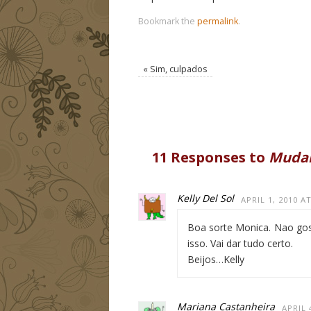
Bookmark the
permalink
.
«
Sim, culpados
11 Responses to
Muda
Kelly Del Sol
APRIL 1, 2010 A
Boa sorte Monica. Nao gos
isso. Vai dar tudo certo.
Beijos…Kelly
Mariana Castanheira
APRIL 