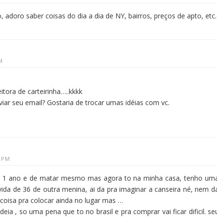
adoro saber coisas do dia a dia de NY, bairros, preços de apto, etc.
M
itora de carteirinha…..kkkk
iar seu email? Gostaria de trocar umas idéias com vc.
0 PM
 1 ano e de matar mesmo mas agora to na minha casa, tenho um
ida de 36 de outra menina, ai da pra imaginar a canseira né, nem d
 coisa pra colocar ainda no lugar mas …
eia , so uma pena que to no brasil e pra comprar vai ficar dificil. se