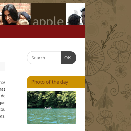
OK
Photo of the day
nte
mas
 de
que
tou
as,