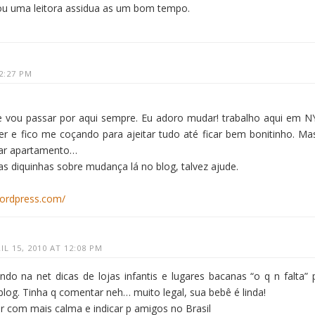
u uma leitora assidua as um bom tempo.
12:27 PM
e vou passar por aqui sempre. Eu adoro mudar! trabalho aqui em N
er e fico me coçando para ajeitar tudo até ficar bem bonitinho. Ma
rar apartamento…
as diquinhas sobre mudança lá no blog, talvez ajude.
wordpress.com/
IL 15, 2010 AT 12:08 PM
do na net dicas de lojas infantis e lugares bacanas “o q n falta” 
blog. Tinha q comentar neh… muito legal, sua bebê é linda!
er com mais calma e indicar p amigos no Brasil