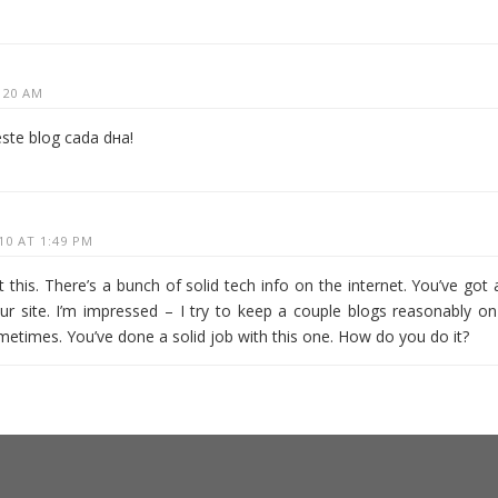
1:20 AM
este blog cada dнa!
010 AT 1:49 PM
 this. There’s a bunch of solid tech info on the internet. You’ve got 
our site. I’m impressed – I try to keep a couple blogs reasonably on
sometimes. You’ve done a solid job with this one. How do you do it?