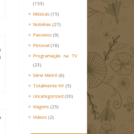
(153)
Músicas
(15)
Notinhas
(27)
Passeios
(9)
Pessoal
(18)
Y
Programação na TV
s
(23)
Série Metrô
(6)
Totalmente NY
(5)
Uncategorized
(30)
Viagens
(25)
Videos
(2)
p