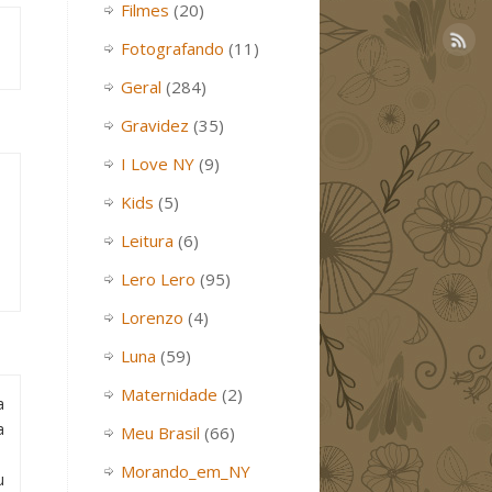
Filmes
(20)
Fotografando
(11)
Geral
(284)
Gravidez
(35)
I Love NY
(9)
Kids
(5)
Leitura
(6)
Lero Lero
(95)
Lorenzo
(4)
Luna
(59)
Maternidade
(2)
a
a
Meu Brasil
(66)
Morando_em_NY
u