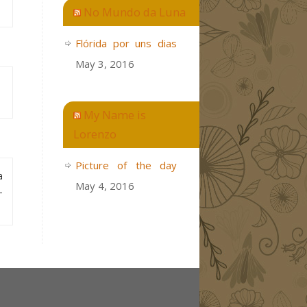
No Mundo da Luna
Flórida por uns dias
May 3, 2016
My Name is
Lorenzo
Picture of the day
a
May 4, 2016
-