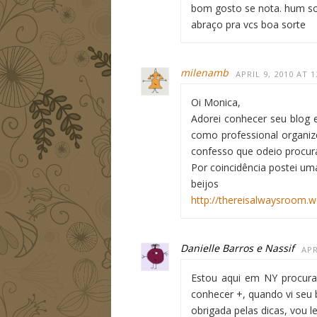
bom gosto se nota. hum so
abraço pra vcs boa sorte
milenamb
APRIL 9, 2010 AT 
Oi Monica,
Adorei conhecer seu blog 
como professional organiz
confesso que odeio procu
Por coincidência postei um
beijos
http://thereisalwaysroom.
Danielle Barros e Nassif
APR
Estou aqui em NY procuran
conhecer +, quando vi seu 
obrigada pelas dicas, vou l