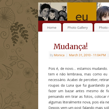
Home
Photo Gallery
Photo 
Mudança!
By
Monica
|
March 31, 2010
- 11:04 PM
|
Pois é, de novo… estamos mudando. Ca
tem e não lembrava, mas como eu dis
necessário. Acabei de perceber, retir
roupas da Luna que fui guardando pr
fazer um bazar antes mesmo de fic
pensando em tirar as fotos, colocar
algumas literalmente nova, pois ela n
Depois vem um post falando mais sobr