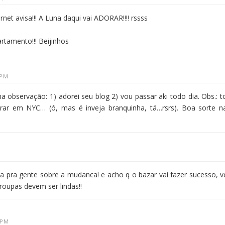
rnet avisa!!! A Luna daqui vai ADORAR!!!! rssss
tamento!!! Beijinhos
 PM
a observação: 1) adorei seu blog 2) vou passar aki todo dia. Obs.: t
rar em NYC… (ó, mas é inveja branquinha, tá…rsrs). Boa sorte n
a pra gente sobre a mudanca! e acho q o bazar vai fazer sucesso, v
oupas devem ser lindas!!
 PM