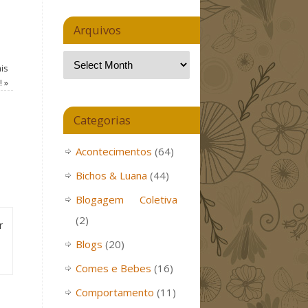
Arquivos
ais
!
»
Categorias
Acontecimentos
(64)
Bichos & Luana
(44)
Blogagem Coletiva
(2)
r
Blogs
(20)
Comes e Bebes
(16)
Comportamento
(11)