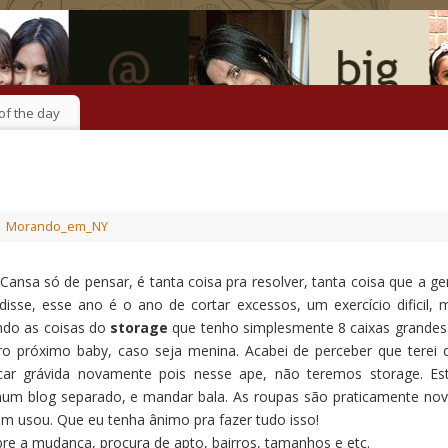
of the day
Morando_em_NY
nsa só de pensar, é tanta coisa pra resolver, tanta coisa que a ge
se, esse ano é o ano de cortar excessos, um exercício dificil, 
ando as coisas do
storage
que tenho simplesmente 8 caixas grandes
o próximo baby, caso seja menina. Acabei de perceber que terei 
ar grávida novamente pois nesse ape, não teremos storage. Es
 num blog separado, e mandar bala. As roupas são praticamente nov
em usou. Que eu tenha ânimo pra fazer tudo isso!
e a mudança, procura de apto, bairros, tamanhos e etc.