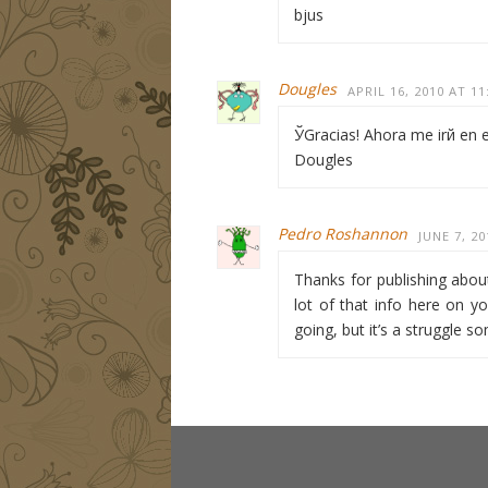
bjus
Dougles
APRIL 16, 2010 AT 1
ЎGracias! Ahora me irй en 
Dougles
Pedro Roshannon
JUNE 7, 2
Thanks for publishing about
lot of that info here on y
going, but it’s a struggle 