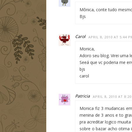
Mônica, conte tudo mesmo, 
Bjs
Carol
APRIL 8, 2010 AT 5:44 P
Monica,
Adoro seu blog. Virei uma le
Seeá que vc poderia me env
bjs
carol
Patricia
APRIL 8, 2010 AT 8:2
Monica fiz 3 mudancas em
menina de 3 anos e to grav
pra acreditar logico muuita
sobre o bazar acho otima id