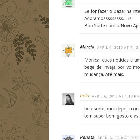
Se for fazer o Bazar na inte
Adoramosssssssss… rs
Boa Sorte com o Novo Apar
Marcia
APRIL 4, 2010 AT 4:43
Monica, duas notícias e um
bege de inveja por vc mo
mudança. Até mais.
helo
APRIL 6, 2010 AT 1:13 PM
boa sorte, mo! depois cont
tem super bom gosto e as r
Renata
APRIL 6, 2010 AT 9:39