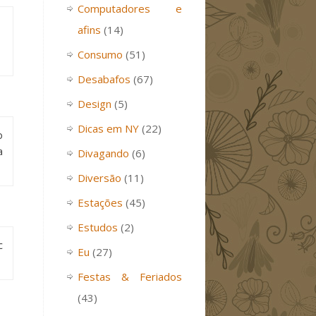
Computadores e
afins
(14)
Consumo
(51)
Desabafos
(67)
Design
(5)
Dicas em NY
(22)
o
a
Divagando
(6)
Diversão
(11)
Estações
(45)
Estudos
(2)
c
Eu
(27)
Festas & Feriados
(43)