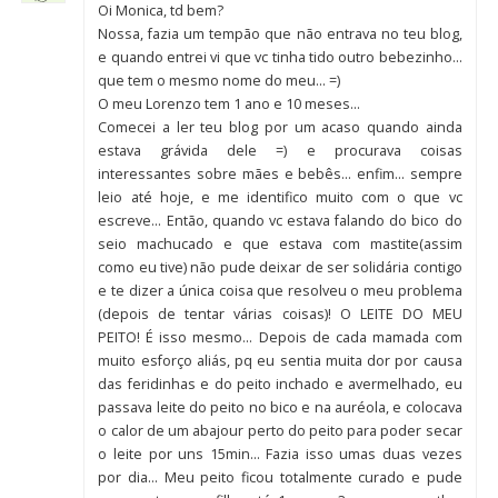
Oi Monica, td bem?
Nossa, fazia um tempão que não entrava no teu blog,
e quando entrei vi que vc tinha tido outro bebezinho…
que tem o mesmo nome do meu… =)
O meu Lorenzo tem 1 ano e 10 meses…
Comecei a ler teu blog por um acaso quando ainda
estava grávida dele =) e procurava coisas
interessantes sobre mães e bebês… enfim… sempre
leio até hoje, e me identifico muito com o que vc
escreve… Então, quando vc estava falando do bico do
seio machucado e que estava com mastite(assim
como eu tive) não pude deixar de ser solidária contigo
e te dizer a única coisa que resolveu o meu problema
(depois de tentar várias coisas)! O LEITE DO MEU
PEITO! É isso mesmo… Depois de cada mamada com
muito esforço aliás, pq eu sentia muita dor por causa
das feridinhas e do peito inchado e avermelhado, eu
passava leite do peito no bico e na auréola, e colocava
o calor de um abajour perto do peito para poder secar
o leite por uns 15min… Fazia isso umas duas vezes
por dia… Meu peito ficou totalmente curado e pude