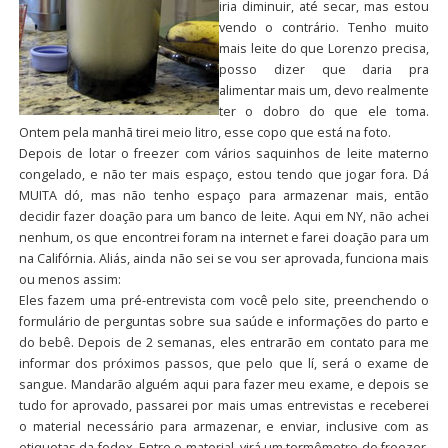
iria diminuir, até secar, mas estou
vendo o contrário. Tenho muito
mais leite do que Lorenzo precisa,
posso dizer que daria pra
alimentar mais um, devo realmente
ter o dobro do que ele toma.
Ontem pela manhã tirei meio litro, esse copo que está na foto.
Depois de lotar o freezer com vários saquinhos de leite materno
congelado, e não ter mais espaço, estou tendo que jogar fora. Dá
MUITA dó, mas não tenho espaço para armazenar mais, então
decidir fazer doação para um banco de leite. Aqui em NY, não achei
nenhum, os que encontrei foram na internet e farei doação para um
na Califórnia. Aliás, ainda não sei se vou ser aprovada, funciona mais
ou menos assim:
Eles fazem uma pré-entrevista com você pelo site, preenchendo o
formulário de perguntas sobre sua saúde e informações do parto e
do bebê. Depois de 2 semanas, eles entrarão em contato para me
informar dos próximos passos, que pelo que lí, será o exame de
sangue. Mandarão alguém aqui para fazer meu exame, e depois se
tudo for aprovado, passarei por mais umas entrevistas e receberei
o material necessário para armazenar, e enviar, inclusive com as
etiquetas da fedex. Entre o material, virá um termômetro de freezer,