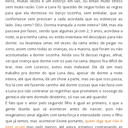
livros, muitas vezes é um esforço em vão, ou então muito stress
sem muita razão. Com a Luna fiz questão de seguir todas as regras
para que ela dormisse no berço sozinha, sem embalar, que se
confortasse sem precisarr a cada acordada que eu estivesse ao
lado. Deu certo? DEU. Dormia tranquila a noite inteira? SIM, mas ela
passava por fases, sendo que algumas já com 2, 3 anos, acordava a
noite, ia pra minha cama, ou então inventava mil desculpas para não
dormir, ou levantava umas mil vezes da cama antes de pegar no
sono, assim como todas as crianças, ou a maioria, que foram ou não
acostumadas a dormir sozinha. Ainda sou fã dessas regras, afinal,
sei que criança que dorme com os pais na cama, depois fica difícil de
tirar, mas com Lorenzo, estou mais maleável. Ele dá sim mais
trabalho pra dormir do que Luna deu, apesar de dormir a noite
inteira, até que durma, dá um show a parte, mas sei que isso passa,
fico lá com ele fazendo carinho até dormir (coisas que não fazia com
a Luna pra não contrariar as regrinhas que prometem o sossego da
gente) e ele tem dormido direitinho, só nao sei até quando!
É fato que o amor pelo segundo filho é igual ao primeiro, o que a
gente duvida que vá acontecer antes de nascer, pois não
imaginamos amar alguém com tanta força e intensidade como o filho
que já temos, mas acontece! Existe portanto,
quem diga que não é
bem assim
mas pelo menos até agora, estamos contrariando as