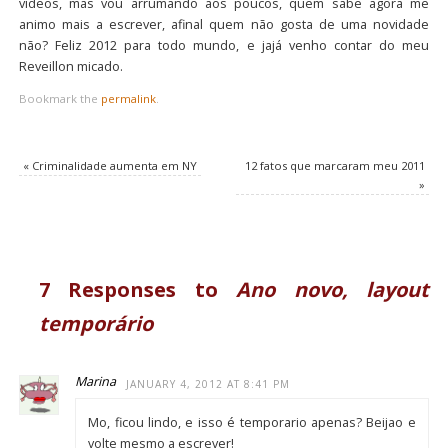
vídeos, mas vou arrumando aos poucos, quem sabe agora me
animo mais a escrever, afinal quem não gosta de uma novidade
não? Feliz 2012 para todo mundo, e jajá venho contar do meu
Reveillon micado.
Bookmark the
permalink
.
«
Criminalidade aumenta em NY
12 fatos que marcaram meu 2011
»
7 Responses to
Ano novo, layout
temporário
Marina
JANUARY 4, 2012 AT 8:41 PM
Mo, ficou lindo, e isso é temporario apenas? Beijao e
volte mesmo a escrever!