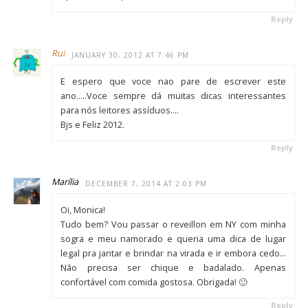
Reply
Rui
JANUARY 30, 2012 AT 7:46 PM
E espero que voce nao pare de escrever este
ano…..Voce sempre dá muitas dicas interessantes
para nós leitores assíduos….
Bjs e Feliz 2012.
Reply
Marília
DECEMBER 7, 2014 AT 2:03 PM
Oi, Monica!
Tudo bem? Vou passar o reveillon em NY com minha
sogra e meu namorado e queria uma dica de lugar
legal pra jantar e brindar na virada e ir embora cedo…
Não precisa ser chique e badalado. Apenas
confortável com comida gostosa. Obrigada! 🙂
Reply