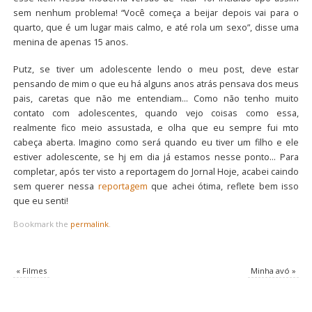
sem nenhum problema! “Você começa a beijar depois vai para o
quarto, que é um lugar mais calmo, e até rola um sexo”, disse uma
menina de apenas 15 anos.
Putz, se tiver um adolescente lendo o meu post, deve estar
pensando de mim o que eu há alguns anos atrás pensava dos meus
pais, caretas que não me entendiam… Como não tenho muito
contato com adolescentes, quando vejo coisas como essa,
realmente fico meio assustada, e olha que eu sempre fui mto
cabeça aberta. Imagino como será quando eu tiver um filho e ele
estiver adolescente, se hj em dia já estamos nesse ponto… Para
completar, após ter visto a reportagem do Jornal Hoje, acabei caindo
sem querer nessa
reportagem
que achei ótima, reflete bem isso
que eu senti!
Bookmark the
permalink
.
«
Filmes
Minha avó
»