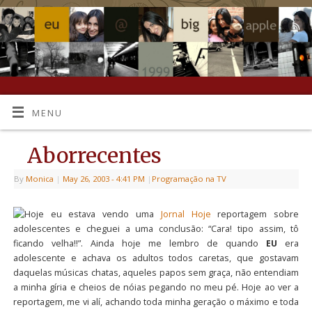
MENU
Aborrecentes
By
Monica
|
May 26, 2003
- 4:41 PM
|
Programação na TV
Hoje eu estava vendo uma
Jornal Hoje
reportagem sobre
adolescentes e cheguei a uma conclusão: “Cara! tipo assim, tô
ficando velha!!”. Ainda hoje me lembro de quando
EU
era
adolescente e achava os adultos todos caretas, que gostavam
daquelas músicas chatas, aqueles papos sem graça, não entendiam
a minha gíria e cheios de nóias pegando no meu pé. Hoje ao ver a
reportagem, me vi alí, achando toda minha geração o máximo e toda