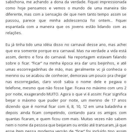
sabichona, me achando a dona da verdade. Fiquei impressionada
como hoje pensamos e vemos o mundo de uma maneira tão
diferente, mas com a sensação de que nem tanto tempo assim se
passou, parece que minha adolescencia foi ontem… Fiquei
espantada com a maneira que os jovens estão lidando com as
relações.
Eu já tinha tido uma idéia disso no carnaval desse ano, mas achei
que era somente porque era carnaval. Mas na verdade a vida está
assim, dentro e fora do carnaval. Na reportagem estavam falando
sobre o ficar. “Ficar” na minha época era dar uns beijinhos, e até
umas escorregadinhas de mão, mas geralmente vc já conhecia o
menino ou se acabou de conhecer, demorava um pouco pra chegar
nas escorregadas, claro você sabia o nome dele e pegava o
telefone, mesmo que não fosse ligar. Ficava no máximo com uns 2
por noite, exagerando MUITO. Agora o que vi é assim: Ficar significa
beijar o máximo que puder por noite, um menino de 17 anos
dizendo que é normal ficar com 6, 8, 10, 12 em uma baladinha e
depois ainda ficam competindo, contando para os amigos com
quantas ficaram, e quem ficou com mais. Muitas vezes não sabem
nem o nome da pessoa que beijaram ou então até transaram, já que
esse ítem nessa moderna versão de “ficar” foi incluído tipo assim