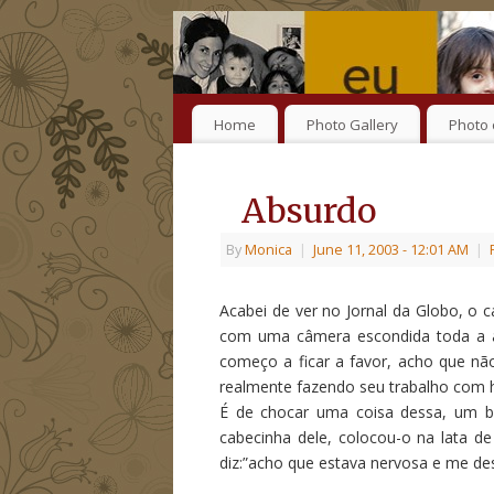
Home
Photo Gallery
Photo 
Absurdo
By
Monica
|
June 11, 2003
- 12:01 AM
|
Acabei de ver no Jornal da Globo, o
com uma câmera escondida toda a ag
começo a ficar a favor, acho que nã
realmente fazendo seu trabalho com 
É de chocar uma coisa dessa, um b
cabecinha dele, colocou-o na lata d
diz:”acho que estava nervosa e me des