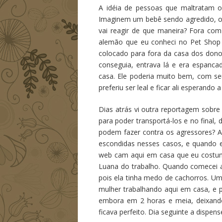
A idéia de pessoas que maltratam o
Imaginem um bebê sendo agredido, o 
vai reagir de que maneira? Fora co
alemão que eu conheci no Pet Shop no
colocado para fora da casa dos donos
conseguia, entrava lá e era espancad
casa. Ele poderia muito bem, com se
preferiu ser leal e ficar ali esperando
Dias atrás vi outra reportagem sobre
para poder transportá-los e no final,
podem fazer contra os agressores? A
escondidas nesses casos, e quando e
web cam aqui em casa que eu costumav
Luana do trabalho. Quando comecei a
pois ela tinha medo de cachorros. Um 
mulher trabalhando aqui em casa, e p
embora em 2 horas e meia, deixando
ficava perfeito. Dia seguinte a dispen