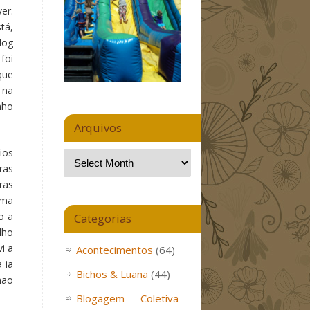
er.
tá,
dog
foi
que
 na
nho
Arquivos
ios
ras
ras
uma
o a
Categorias
lho
i a
Acontecimentos
(64)
 ia
Bichos & Luana
(44)
não
Blogagem Coletiva