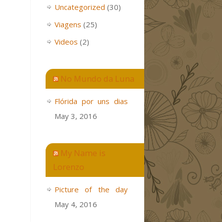
Uncategorized
(30)
Viagens
(25)
Videos
(2)
No Mundo da Luna
Flórida por uns dias
May 3, 2016
My Name is
Lorenzo
Picture of the day
May 4, 2016