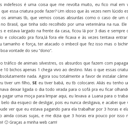
s indefesos é uma coisa que me revolta muito, eu fico mal em v
que essa criatura pode fazer? Um idoso que às vezes nem lúcido es
m os animais tb, que vemos coisas absurdas como o caso de um 
 Brasil, que tinha sido recolhido por uma veterinária na rua. Ele 
 e estava largado na frente da casa, ficou lá por 3 dias e sempre 
o e colocado pra fora,lá fora ele ficava e às vezes tentava entrar
u tamanho e força, ter atacado o imbecil que fez isso mas o bichi
 a boa vontade do seu “dono”.
 o tráfico de animais silvestres, os absurdos que fazem com papaga
 de 10 bichos apenas 1 chega vivo ao destino. Mas o que essas criatu
bsolutamente nada. Agora sou totalmente a favor de instalar câme
u tiver um filho,
SE
eu tiver babá, eu tb colocarei. Aliás eu tenho 
a deixar ligada o dia todo virada para o sofá pra eu ficar olhand
 pagar uma moça para limpar aqui, eu levava a Luana para o traba
belo dia esqueci de desligar, pois eu nunca desligava, e acabei que v
ude ver que eu estava pagando para ela trabalhar por 3 horas e ela
 ainda coisas sujas, e me dizia que 3 horas era pouco por isso 
sei! 🙂 Graças a minha web cam!