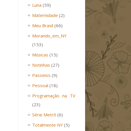
Luna
(59)
Maternidade
(2)
Meu Brasil
(66)
Morando_em_NY
(153)
Músicas
(15)
Notinhas
(27)
Passeios
(9)
Pessoal
(18)
Programação na TV
(23)
Série Metrô
(6)
Totalmente NY
(5)