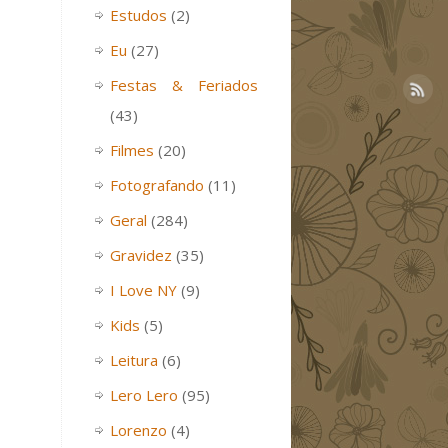
Estudos
(2)
Eu
(27)
Festas & Feriados
(43)
Filmes
(20)
Fotografando
(11)
Geral
(284)
Gravidez
(35)
I Love NY
(9)
Kids
(5)
Leitura
(6)
Lero Lero
(95)
Lorenzo
(4)