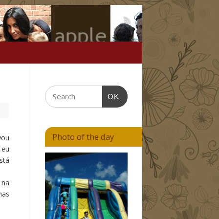
OK
Photo of the day
vou
 eu
stá
 na
nas