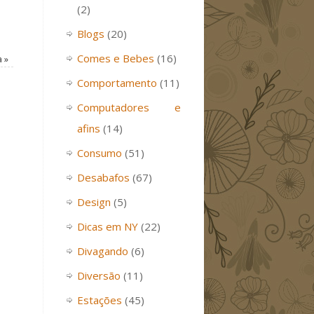
(2)
Blogs
(20)
Comes e Bebes
(16)
a
»
Comportamento
(11)
Computadores e
afins
(14)
Consumo
(51)
Desabafos
(67)
Design
(5)
Dicas em NY
(22)
Divagando
(6)
Diversão
(11)
Estações
(45)