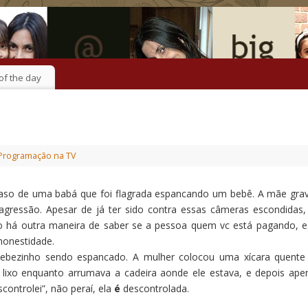
of the day
Programação na TV
 caso de uma babá que foi flagrada espancando um bebê. A mãe gra
ressão. Apesar de já ter sido contra essas câmeras escondidas,
o há outra maneira de saber se a pessoa quem vc está pagando, e
honestidade.
ebezinho sendo espancado. A mulher colocou uma xícara quente
e lixo enquanto arrumava a cadeira aonde ele estava, e depois ape
controlei”, não peraí, ela
é
descontrolada.