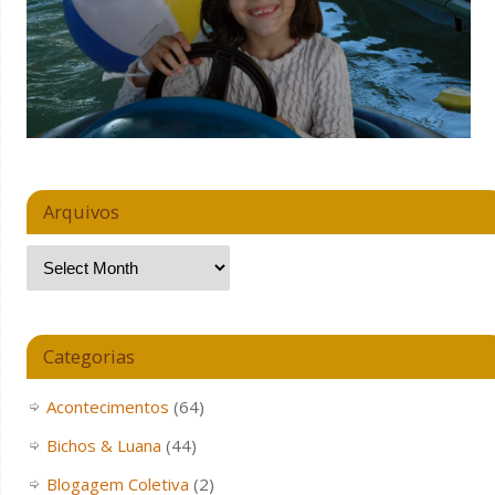
Arquivos
Categorias
Acontecimentos
(64)
Bichos & Luana
(44)
Blogagem Coletiva
(2)