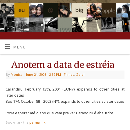
MENU
Anotem a data de estréia
By
Monica
|
June 24, 2003
- 2:52 PM
|
Filmes
,
Geral
Carandiru: February 13th, 2004 (LA/NY); expands to other cities at
later dates
Bus 174: October 8th, 2003 (NY); expands to other cities at later dates
Poxa esperar até o ano que vem pra ver Carandiru é absurdo!
Bookmark the
permalink
.