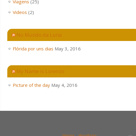
Viagens
(25)
Videos
(2)
No Mundo da Luna
Flórida por uns dias
May 3, 2016
My Name is Lorenzo
Picture of the day
May 4, 2016
| Powered by
Mantra
&
WordPress.