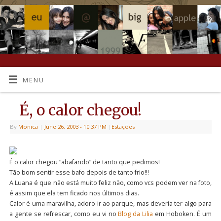
MENU
É, o calor chegou!
By
Monica
|
June 26, 2003
- 10:37 PM
|
Estações
É o calor chegou “abafando” de tanto que pedimos!
Tão bom sentir esse bafo depois de tanto frio!!!
A Luana é que não está muito feliz não, como vcs podem ver na foto,
é assim que ela tem ficado nos últimos dias.
Calor é uma maravilha, adoro ir ao parque, mas deveria ter algo para
a gente se refrescar, como eu vi no
Blog da Lilia
em Hoboken. É um