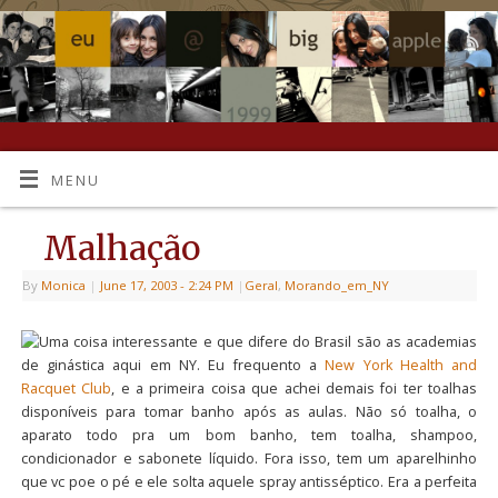
MENU
Malhação
By
Monica
|
June 17, 2003
- 2:24 PM
|
Geral
,
Morando_em_NY
Uma coisa interessante e que difere do Brasil são as academias
de ginástica aqui em NY. Eu frequento a
New York Health and
Racquet Club
, e a primeira coisa que achei demais foi ter toalhas
disponíveis para tomar banho após as aulas. Não só toalha, o
aparato todo pra um bom banho, tem toalha, shampoo,
condicionador e sabonete líquido. Fora isso, tem um aparelhinho
que vc poe o pé e ele solta aquele spray antisséptico. Era a perfeita