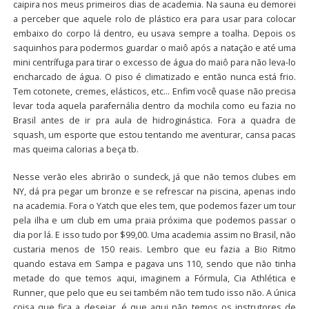
caipira nos meus primeiros dias de academia. Na sauna eu demorei
a perceber que aquele rolo de plástico era para usar para colocar
embaixo do corpo lá dentro, eu usava sempre a toalha. Depois os
saquinhos para podermos guardar o maiô após a natação e até uma
mini centrífuga para tirar o excesso de água do maiô para não leva-lo
encharcado de água. O piso é climatizado e então nunca está frio.
Tem cotonete, cremes, elásticos, etc… Enfim você quase não precisa
levar toda aquela parafernália dentro da mochila como eu fazia no
Brasil antes de ir pra aula de hidroginástica. Fora a quadra de
squash, um esporte que estou tentando me aventurar, cansa pacas
mas queima calorias a beça tb.
Nesse verão eles abrirão o sundeck, já que não temos clubes em
NY, dá pra pegar um bronze e se refrescar na piscina, apenas indo
na academia. Fora o Yatch que eles tem, que podemos fazer um tour
pela ilha e um club em uma praia próxima que podemos passar o
dia por lá. E isso tudo por $99,00. Uma academia assim no Brasil, não
custaria menos de 150 reais. Lembro que eu fazia a Bio Ritmo
quando estava em Sampa e pagava uns 110, sendo que não tinha
metade do que temos aqui, imaginem a Fórmula, Cia Athlética e
Runner, que pelo que eu sei também não tem tudo isso não. A única
coisa que fica a desejar, é que aqui não temos os instrutores de