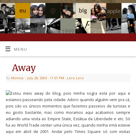
MENU
Away
By
Monica
|
July 28, 2003
- 11:01 PM
|
Lero Lero
Estou meio away do blog, pois minha sogra está por aqui e
estamos passeando pela cidade. Adoro quando alguém vem pra cá,
pois são os únicos momentos que fazemos passeios de turistas e
eu gosto bastante, mas como moramos aqui acabamos sempre
adiando uma visita ao Empire State, Estátua da Liberdade e etc. Só
fui ao World Trade center uma única vez, quando minha irmã esteve
aqui em abril de 2001. Andar pelo Times Square só com visitas