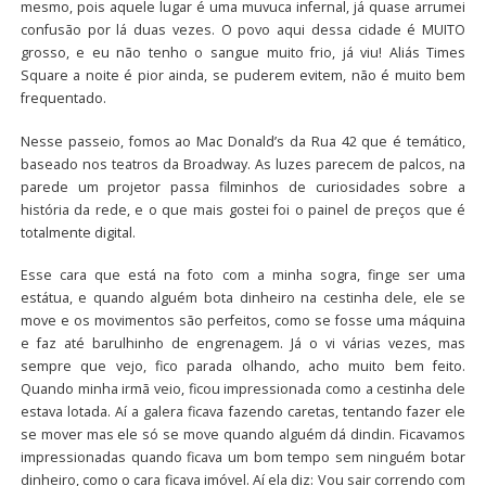
mesmo, pois aquele lugar é uma muvuca infernal, já quase arrumei
confusão por lá duas vezes. O povo aqui dessa cidade é MUITO
grosso, e eu não tenho o sangue muito frio, já viu! Aliás Times
Square a noite é pior ainda, se puderem evitem, não é muito bem
frequentado.
Nesse passeio, fomos ao Mac Donald’s da Rua 42 que é temático,
baseado nos teatros da Broadway. As luzes parecem de palcos, na
parede um projetor passa filminhos de curiosidades sobre a
história da rede, e o que mais gostei foi o painel de preços que é
totalmente digital.
Esse cara que está na foto com a minha sogra, finge ser uma
estátua, e quando alguém bota dinheiro na cestinha dele, ele se
move e os movimentos são perfeitos, como se fosse uma máquina
e faz até barulhinho de engrenagem. Já o vi várias vezes, mas
sempre que vejo, fico parada olhando, acho muito bem feito.
Quando minha irmã veio, ficou impressionada como a cestinha dele
estava lotada. Aí a galera ficava fazendo caretas, tentando fazer ele
se mover mas ele só se move quando alguém dá dindin. Ficavamos
impressionadas quando ficava um bom tempo sem ninguém botar
dinheiro, como o cara ficava imóvel. Aí ela diz: Vou sair correndo com