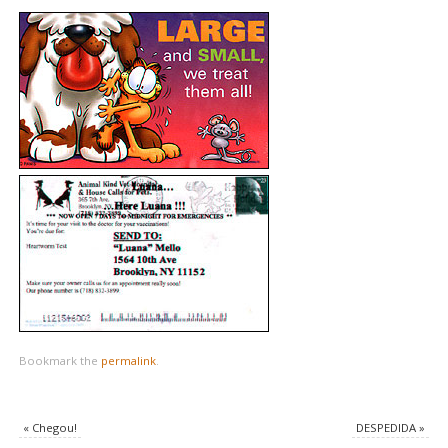
Bookmark the
permalink
.
«
Chegou!
DESPEDIDA
»