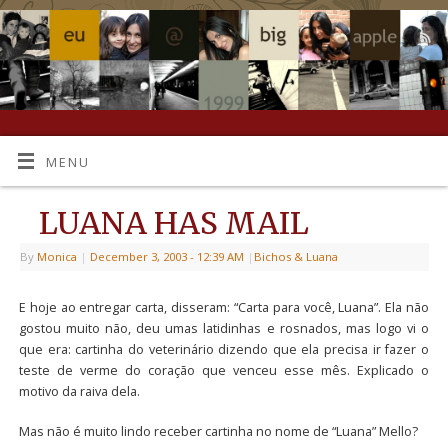
MENU
LUANA HAS MAIL
By
Monica
|
December 3, 2003
- 12:39 AM
|
Bichos & Luana
E hoje ao entregar carta, disseram: “Carta para você, Luana”. Ela não
gostou muito não, deu umas latidinhas e rosnados, mas logo vi o
que era: cartinha do veterinário dizendo que ela precisa ir fazer o
teste de verme do coração que venceu esse mês. Explicado o
motivo da raiva dela.
Mas não é muito lindo receber cartinha no nome de “Luana” Mello?