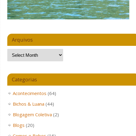
Arquivos
Categorias
Acontecimentos
(64)
Bichos & Luana
(44)
Blogagem Coletiva
(2)
Blogs
(20)
Comes e Bebes
(16)