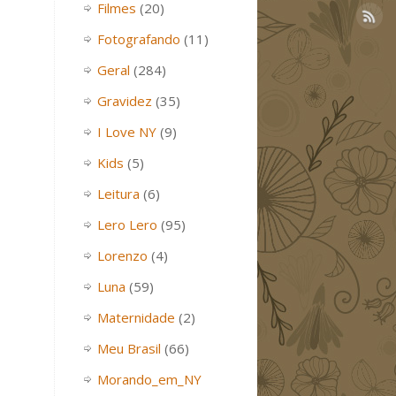
Filmes
(20)
Fotografando
(11)
Geral
(284)
Gravidez
(35)
I Love NY
(9)
Kids
(5)
Leitura
(6)
Lero Lero
(95)
Lorenzo
(4)
Luna
(59)
Maternidade
(2)
Meu Brasil
(66)
Morando_em_NY