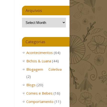
Arquivos
Categorias
Acontecimentos
(64)
Bichos & Luana
(44)
Blogagem Coletiva
(2)
Blogs
(20)
Comes e Bebes
(16)
Comportamento
(11)