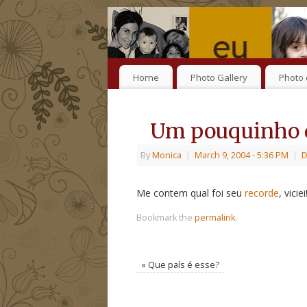
Home
Photo Gallery
Photo 
Um pouquinho d
By
Monica
|
March 9, 2004
- 5:36 PM
|
D
Me contem qual foi seu
recorde
, vici
Bookmark the
permalink
.
«
Que país é esse?