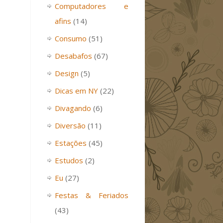
Computadores e
afins
(14)
Consumo
(51)
Desabafos
(67)
Design
(5)
Dicas em NY
(22)
Divagando
(6)
Diversão
(11)
Estações
(45)
Estudos
(2)
Eu
(27)
Festas & Feriados
(43)