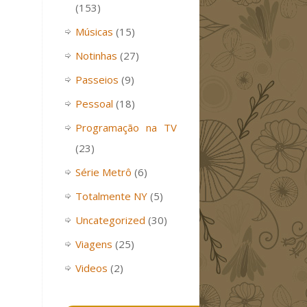
(153)
Músicas
(15)
Notinhas
(27)
Passeios
(9)
Pessoal
(18)
Programação na TV
(23)
Série Metrô
(6)
Totalmente NY
(5)
Uncategorized
(30)
Viagens
(25)
Videos
(2)