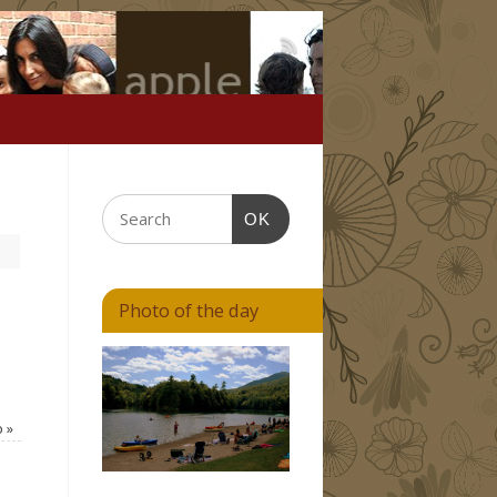
OK
Photo of the day
o
»