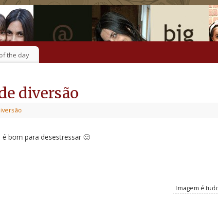
of the day
e diversão
iversão
ei! é bom para desestressar 🙂
Imagem é tud