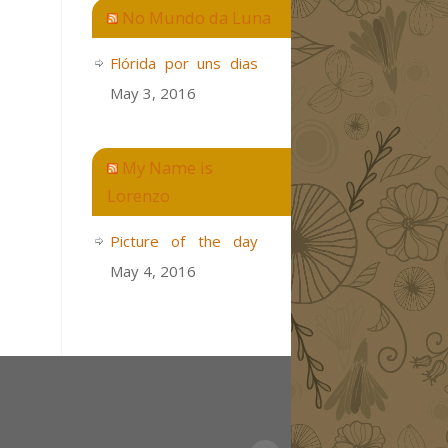
No Mundo da Luna
Flórida por uns dias
May 3, 2016
My Name is
Lorenzo
Picture of the day
May 4, 2016