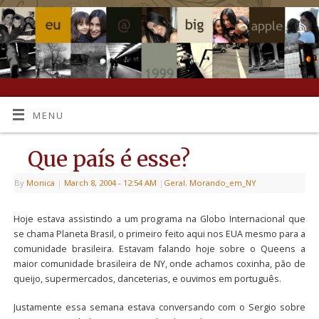
MENU
Que país é esse?
By
Monica
|
March 8, 2004
- 12:54 AM
|
Geral
,
Morando_em_NY
Hoje estava assistindo a um programa na Globo Internacional que
se chama Planeta Brasil, o primeiro feito aqui nos EUA mesmo para a
comunidade brasileira. Estavam falando hoje sobre o Queens a
maior comunidade brasileira de NY, onde achamos coxinha, pão de
queijo, supermercados, danceterias, e ouvimos em português.
Justamente essa semana estava conversando com o Sergio sobre