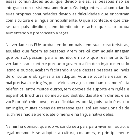
essas comunidades aqui, que devido a elas, as pessoas não se
integram com o sistema americano. Os imigrantes acabam criando
suas próprias comunidades devido as dificuldades que encontram
com a cultura e a língua principalmente. O que acontece, é que cria-
se um país dividido, sem identidade e acho que isso acaba
aumentando o preconceito a raças.
Na verdade os EUA acaba sendo um país sem suas características,
aquelas que fazem as pessoas virem pra cá com aquela imagem
que os EUA passam para o mundo, e não o que realmente é. Na
verdade isso acontece porque o governo a fim de atingir o mercado
latino e outros, acabam facilitando a vida dessas pessoas ao invés
de dificultar e obriga-las a se adaptar. Aqui se você fala espanhol,
mal precisa falar inglês, pois vários serviços como bancos, metrô, cia
telefonica, entre muitos outros, tem opções de suporte em Inglês e
espanhol. Brochuras do metrô são distribuidas até em chinês, e se
você for até chinatown, terá dificuldades por lá, pois tudo é escrito
em inglês, muitas coisas de interesse geral até. No Mac Donald’s de
lá, chinês não se perde, até o menu é na lingua nativa deles.
Na minha opinião, quando vc sai do seu país para viver em outro, o
legal mesmo é se adaptar a cultura, costumes, e principalmente