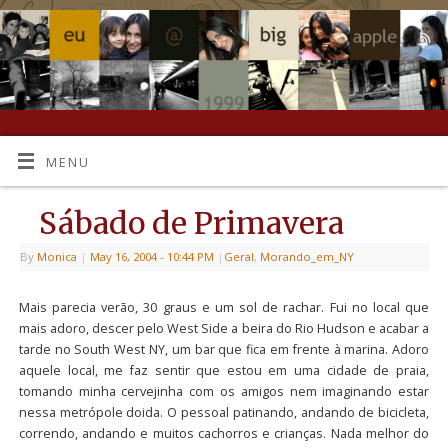
MENU
Sábado de Primavera
By
Monica
|
May 16, 2004
- 10:44 PM
|
Geral
,
Morando_em_NY
Mais parecia verão, 30 graus e um sol de rachar. Fui no local que
mais adoro, descer pelo West Side a beira do Rio Hudson e acabar a
tarde no South West NY, um bar que fica em frente à marina. Adoro
aquele local, me faz sentir que estou em uma cidade de praia,
tomando minha cervejinha com os amigos nem imaginando estar
nessa metrópole doida. O pessoal patinando, andando de bicicleta,
correndo, andando e muitos cachorros e crianças. Nada melhor do