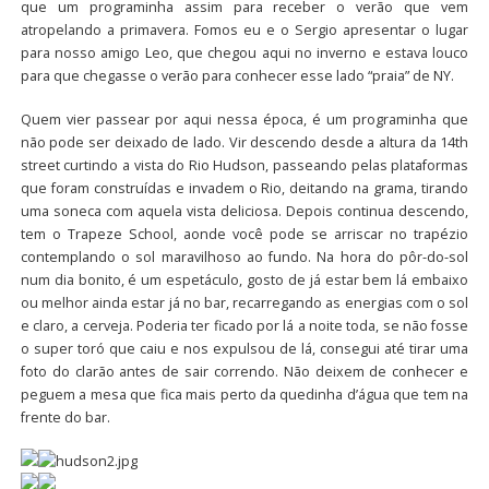
que um programinha assim para receber o verão que vem
atropelando a primavera. Fomos eu e o Sergio apresentar o lugar
para nosso amigo Leo, que chegou aqui no inverno e estava louco
para que chegasse o verão para conhecer esse lado “praia” de NY.
Quem vier passear por aqui nessa época, é um programinha que
não pode ser deixado de lado. Vir descendo desde a altura da 14th
street curtindo a vista do Rio Hudson, passeando pelas plataformas
que foram construídas e invadem o Rio, deitando na grama, tirando
uma soneca com aquela vista deliciosa. Depois continua descendo,
tem o Trapeze School, aonde você pode se arriscar no trapézio
contemplando o sol maravilhoso ao fundo. Na hora do pôr-do-sol
num dia bonito, é um espetáculo, gosto de já estar bem lá embaixo
ou melhor ainda estar já no bar, recarregando as energias com o sol
e claro, a cerveja. Poderia ter ficado por lá a noite toda, se não fosse
o super toró que caiu e nos expulsou de lá, consegui até tirar uma
foto do clarão antes de sair correndo. Não deixem de conhecer e
peguem a mesa que fica mais perto da quedinha d’água que tem na
frente do bar.