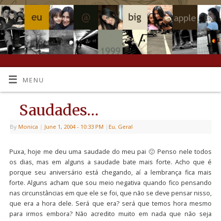
MENU
Saudades…
By
Monica
|
June 1, 2004
- 10:33 PM
|
Eu
,
Geral
Puxa, hoje me deu uma saudade do meu pai 🙁 Penso nele todos
os dias, mas em alguns a saudade bate mais forte. Acho que é
porque seu aniversário está chegando, aí a lembrança fica mais
forte. Alguns acham que sou meio negativa quando fico pensando
nas circunstâncias em que ele se foi, que não se deve pensar nisso,
que era a hora dele. Será que era? será que temos hora mesmo
para irmos embora? Não acredito muito em nada que não seja