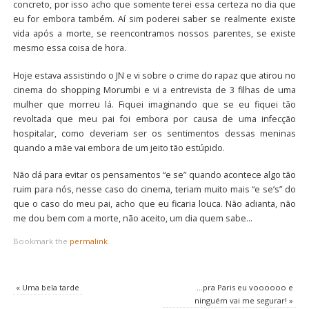
concreto, por isso acho que somente terei essa certeza no dia que
eu for embora também. Aí sim poderei saber se realmente existe
vida após a morte, se reencontramos nossos parentes, se existe
mesmo essa coisa de hora.
Hoje estava assistindo o JN e vi sobre o crime do rapaz que atirou no
cinema do shopping Morumbi e vi a entrevista de 3 filhas de uma
mulher que morreu lá. Fiquei imaginando que se eu fiquei tão
revoltada que meu pai foi embora por causa de uma infecção
hospitalar, como deveriam ser os sentimentos dessas meninas
quando a mãe vai embora de um jeito tão estúpido.
Não dá para evitar os pensamentos “e se” quando acontece algo tão
ruim para nós, nesse caso do cinema, teriam muito mais “e se’s” do
que o caso do meu pai, acho que eu ficaria louca. Não adianta, não
me dou bem com a morte, não aceito, um dia quem sabe…
Bookmark the
permalink
.
«
Uma bela tarde
…pra Paris eu voooooo e
ninguém vai me segurar!
»