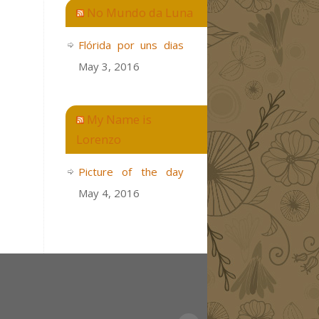
No Mundo da Luna
Flórida por uns dias
May 3, 2016
My Name is
Lorenzo
Picture of the day
May 4, 2016