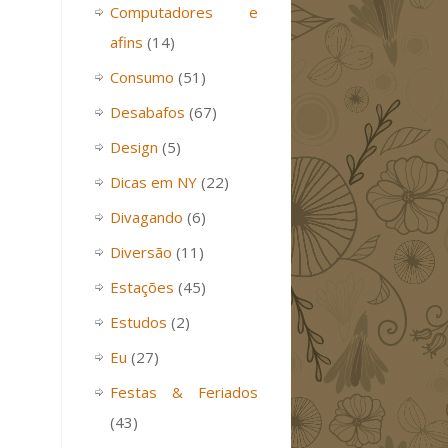
Computadores e
afins
(14)
Consumo
(51)
Desabafos
(67)
Design
(5)
Dicas em NY
(22)
Divagando
(6)
Diversão
(11)
Estações
(45)
Estudos
(2)
Eu
(27)
Festas & Feriados
(43)