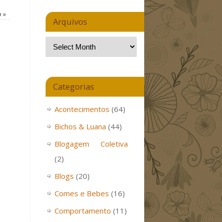
o
»
Arquivos
Categorias
Acontecimentos
(64)
Bichos & Luana
(44)
Blogagem Coletiva
(2)
Blogs
(20)
Comes e Bebes
(16)
Comportamento
(11)