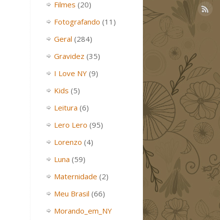
Filmes
(20)
Fotografando
(11)
Geral
(284)
Gravidez
(35)
I Love NY
(9)
Kids
(5)
Leitura
(6)
Lero Lero
(95)
Lorenzo
(4)
Luna
(59)
Maternidade
(2)
Meu Brasil
(66)
Morando_em_NY