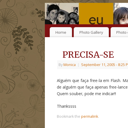
Home
Photo Gallery
Photo 
PRECISA-SE
By
Monica
|
September 11, 2005
- 8:25 
Alguém que faça free-la em Flash. M
de alguém que faça apenas free-lance 
Quem souber, pode me indicar!!
Thankssss
Bookmark the
permalink
.