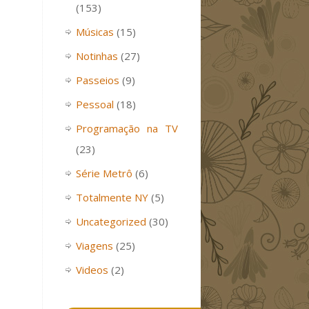
(153)
Músicas
(15)
Notinhas
(27)
Passeios
(9)
Pessoal
(18)
Programação na TV
(23)
Série Metrô
(6)
Totalmente NY
(5)
Uncategorized
(30)
Viagens
(25)
Videos
(2)