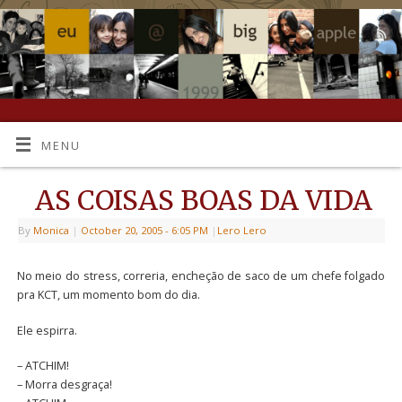
MENU
AS COISAS BOAS DA VIDA
By
Monica
|
October 20, 2005
- 6:05 PM
|
Lero Lero
No meio do stress, correria, encheção de saco de um chefe folgado
pra KCT, um momento bom do dia.
Ele espirra.
– ATCHIM!
– Morra desgraça!