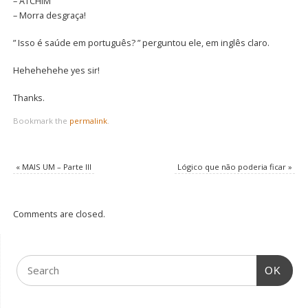
– ATCHIM
– Morra desgraça!
” Isso é saúde em português? ” perguntou ele, em inglês claro.
Hehehehehe yes sir!
Thanks.
Bookmark the
permalink
.
«
MAIS UM – Parte III
Lógico que não poderia ficar
»
Comments are closed.
OK