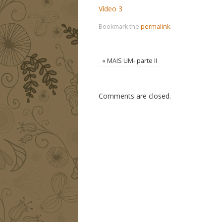
Vídeo 3
Bookmark the
permalink
.
«
MAIS UM- parte II
Comments are closed.