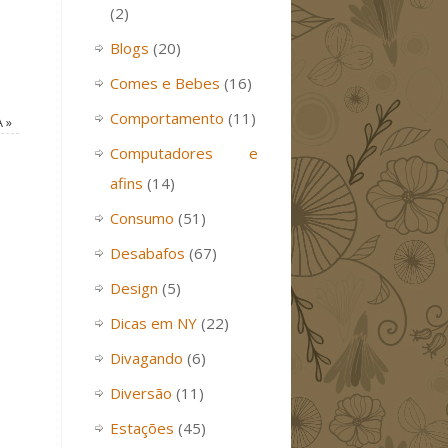
(2)
Blogs
(20)
Comes e Bebes
(16)
Comportamento
(11)
A
»
Computadores e
afins
(14)
Consumo
(51)
Desabafos
(67)
Design
(5)
Dicas em NY
(22)
Divagando
(6)
Diversão
(11)
Estações
(45)