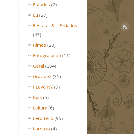
Estudos
(2)
Eu
(27)
Festas & Feriados
(43)
Filmes
(20)
Fotografando
(11)
Geral
(284)
Gravidez
(35)
I Love NY
(9)
Kids
(5)
Leitura
(6)
Lero Lero
(95)
Lorenzo
(4)