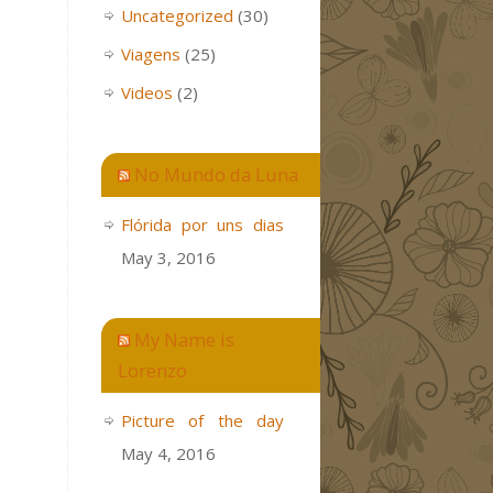
Uncategorized
(30)
Viagens
(25)
Videos
(2)
No Mundo da Luna
Flórida por uns dias
May 3, 2016
My Name is
Lorenzo
Picture of the day
May 4, 2016