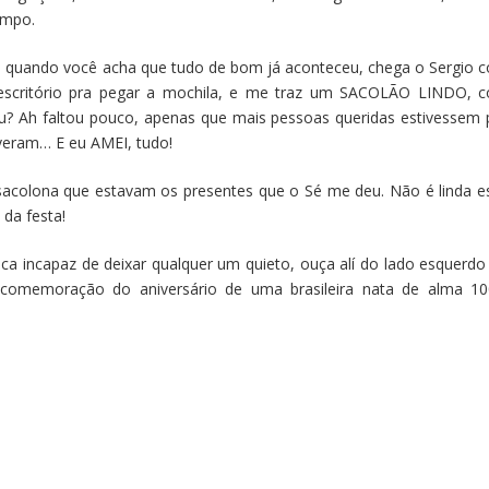
empo.
o, quando você acha que tudo de bom já aconteceu, chega o Sergio 
escritório pra pegar a mochila, e me traz um SACOLÃO LINDO, 
u? Ah faltou pouco, apenas que mais pessoas queridas estivessem 
veram… E eu AMEI, tudo!
 sacolona que estavam os presentes que o Sé me deu. Não é linda e
s
da festa!
 incapaz de deixar qualquer um quieto, ouça alí do lado esquerdo
 a comemoração do aniversário de uma brasileira nata de alma 1