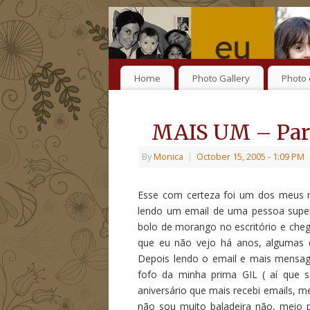
Home
Photo Gallery
Photo 
MAIS UM – Part
By
Monica
|
October 15, 2005
- 1:09 PM
Esse com certeza foi um dos meus 
lendo um email de uma pessoa super
bolo de morango no escritório e che
que eu não vejo há anos, algumas 
Depois lendo o email e mais mensag
fofo da minha prima GIL ( aí que s
aniversário que mais recebi emails, 
não sou muito baladeira não, meio 