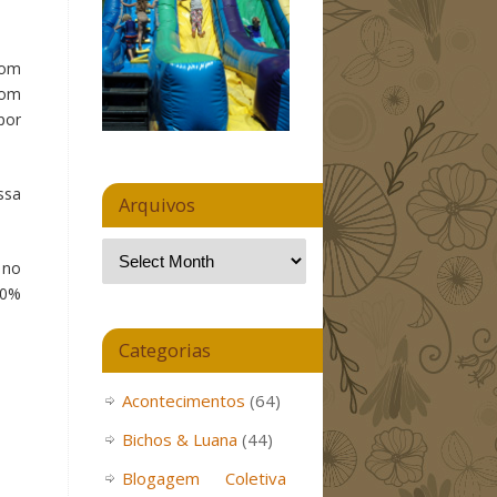
com
com
por
ssa
Arquivos
 no
00%
Categorias
Acontecimentos
(64)
Bichos & Luana
(44)
Blogagem Coletiva