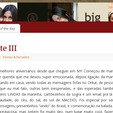
of the day
e III
|
Festas & Feriados
melhores aniversários desde que cheguei em NY! Começou de ma
 querida que me deixou super emocionada, depois ligação da ma
gando em casa, vendo todas as mensagens fofas no Orkut, de pess
que eu mal falo, outras bem inesperadas, e das esperadas tamb
ens LINDAS da maninha, cartõezinhos da sogra e um email pra lá
audade, do céu, do sal, do sol de MACEIÓ). Foi especial por se
mensagens, presentinhos “vindo” do Brasil, e comemoração na balada.
preguiçosa, mas ontem foi muito dez, num lugar muito cool, faze