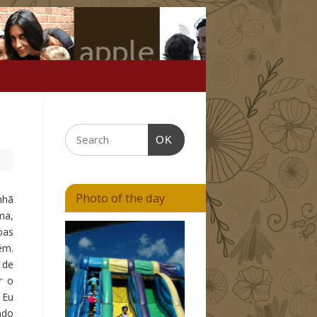
OK
Photo of the day
nhã
ma,
oas
ém.
 de
r o
 Eu
ndo