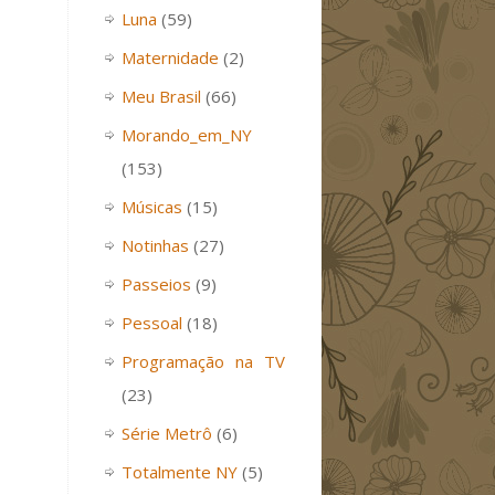
Luna
(59)
Maternidade
(2)
Meu Brasil
(66)
Morando_em_NY
(153)
Músicas
(15)
Notinhas
(27)
Passeios
(9)
Pessoal
(18)
Programação na TV
(23)
Série Metrô
(6)
Totalmente NY
(5)