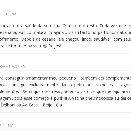
T 5:16 PM
ortante é a saúde da sua filha. O resto é o resto. Toda vez que e
esariana, eu fico maluca. Imagina… Insisti tanto no parto normal, qu
frimento. Depois da cesária, ele chegou, lindo, saudável, com seu
a se ter tudo na vida. 🙂 Beijos!
06 AT 6:59 PM
ara conseguir amamentar meu pequeno , também dei complement
ois consegui exclusivamente dar o peito por 4 meses … agor
ementos ! Senti que o estress , nervoso , etc , é que me ‘ajudaram
Coragem , pois esse começo é punk !!! A vacina pneumococica eu dei o
elboni da Av. Brasil . Beijo , Cla .
7:44 PM