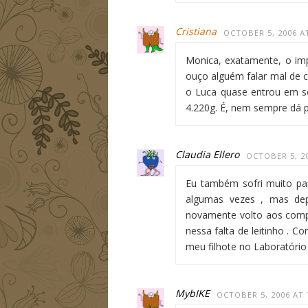
Cristiana
OCTOBER 5, 2006 A
Monica, exatamente, o imp
ouço alguém falar mal de c
o Luca quase entrou em so
4.220g. É, nem sempre dá pr
Claudia Ellero
OCTOBER 5, 20
Eu também sofri muito p
algumas vezes , mas dep
novamente volto aos compl
nessa falta de leitinho . 
meu filhote no Laboratório D
MybIKE
OCTOBER 5, 2006 AT 