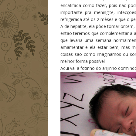
encafifada como fazer, pois não pod
importante pra meningite, infecçõ
refrigerada até os 2 mêses e que o ped
A de hepatite, ela pôde tomar ontem,
então teremos que complementar a a
que levaria uma semana normalment
amamentar e ela estar bem, mas me
coisas são como imaginamos ou son
melhor forma possível.
Aqui vai a fotinho do anjinho dormind