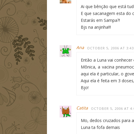
Ai que bênção que está tud
E que sacanagem esta do c
Estarás em Sampa?!
Bjs na anjinha!!!
Ana
OCTOBER 5, 2006 AT 3:4
Então a Luna vai conhecer o
Mônica, a vacina pneumoco
aqui ela é particular, o go
Aqui ela é feita em 3 doses
Bjo!
Catita
OCTOBER 5, 2006 AT 4
Mo, dedos cruzados para a
Luna ta fofa demais