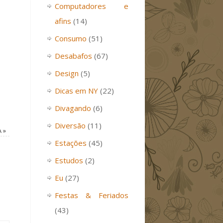
Computadores e
afins
(14)
Consumo
(51)
Desabafos
(67)
Design
(5)
Dicas em NY
(22)
Divagando
(6)
Diversão
(11)
A
»
Estações
(45)
Estudos
(2)
Eu
(27)
Festas & Feriados
(43)