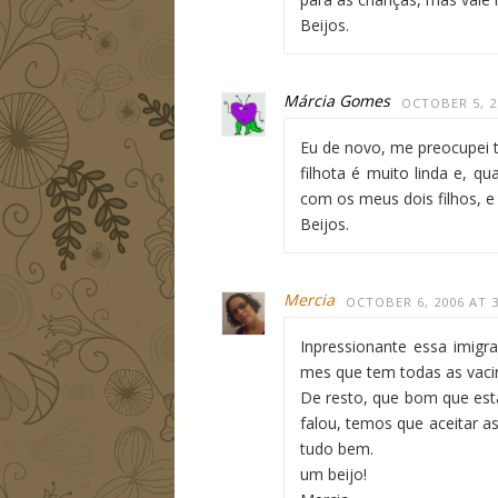
Beijos.
Márcia Gomes
OCTOBER 5, 2
Eu de novo, me preocupei t
filhota é muito linda e, q
com os meus dois filhos, 
Beijos.
Mercia
OCTOBER 6, 2006 AT 
Inpressionante essa imig
mes que tem todas as vac
De resto, que bom que es
falou, temos que aceitar 
tudo bem.
um beijo!