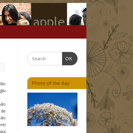
OK
Photo of the day
Não
giu
não
 de
são
rei
qui