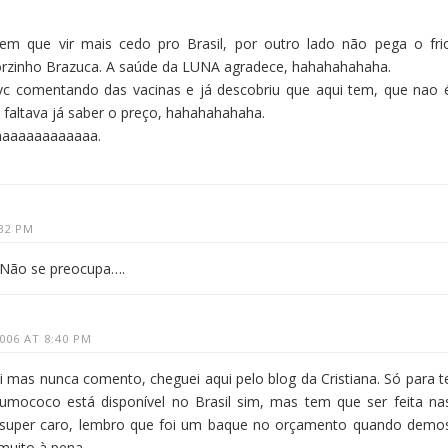
em que vir mais cedo pro Brasil, por outro lado não pega o fri
orzinho Brazuca. A saúde da LUNA agradece, hahahahahaha.
vc comentando das vacinas e já descobriu que aqui tem, que nao 
ó faltava já saber o preço, hahahahahaha.
nhaaaaaaaaaaaa.
32 PM
 Não se preocupa….
006 AT 8:40 PM
 mas nunca comento, cheguei aqui pelo blog da Cristiana. Só para t
umococo está disponível no Brasil sim, mas tem que ser feita na
sta super caro, lembro que foi um baque no orçamento quando demo
 muito à pena.