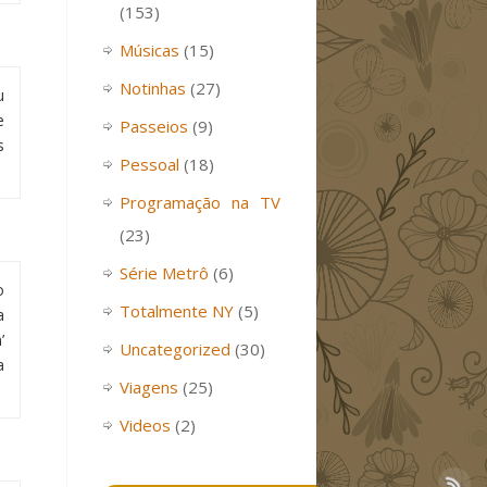
(153)
Músicas
(15)
Notinhas
(27)
u
e
Passeios
(9)
s
Pessoal
(18)
Programação na TV
(23)
Série Metrô
(6)
o
Totalmente NY
(5)
a
’
Uncategorized
(30)
a
Viagens
(25)
Videos
(2)