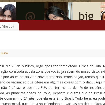
of the day
Luna
asil dia 23 de outubro, logo após ter completado 1 mês de vida. 
ação com toda aquela zona que vocês já sabem do nosso visto, exi
, e pior antes do dia 2 de Novembro. Não temos opção, temos que ir.
rio de vacinação que difere em algumas coisas com o daqui. Aqui 
não é eficaz, e que nos EUA por ter menos de 1% de incidência
da. As primeiras doses da Polio, Hepatite e outras que no Brasil 
te ocorrem no 2º mês, que ela estará no Brasil. Tudo bem, eu pode
eumococcal, que não vi no calendário de vacinas brasileiro. Estou a