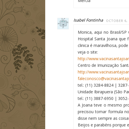
Mercia
Isabel Fontinha
OCTOBER 6, 
Monica, aqui no Brasil/SP
Hospital Santa Joana que fi
clinica é maravilhosa, pode 
veja o site:
http://www.vacinasantajoa
Centro de Imunização Sant
http://www.vacinasantajoa
faleconosco@vacinasantaj
tel.: (11) 3284-8824 | 3287
Unidade Ibirapuera (São Pa
tel.: (11) 3887-6950 | 3052
A Joana teve o mesmo pro
precisou tomar formula no
disse nem sempre as coisa
Beijos e parabéns porque e