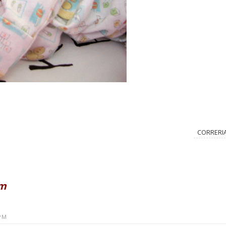
CORRERI
em
 PM