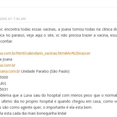
2006 AT 7:06 AM
 vc encontra todas essas vacinas, a Joana tomou todas na clinica d
ca no paraiso, veja aqui o site, vc não precisa trazer a vacina, ess
confiar.
na.com.br/html/calendario_vacinas.htm#Ao%20nascer
a Joana
na.com.br
oana.com.br
Unidade Paraíso (São Paulo)
-5000
ulo)
-5031
blema que a Luna saiu do hospital com menos peso que o normal
 ultimo dia no proprio hospital e quando chegou em casa, como v
s são como agente quer, o importante é ela esta bem.
la esta cada dia mais bonequinha linda!