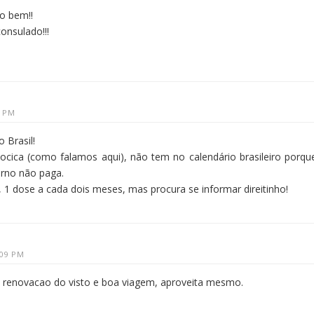
o bem!!
onsulado!!!
3 PM
 Brasil!
cica (como falamos aqui), não tem no calendário brasileiro porqu
verno não paga.
, 1 dose a cada dois meses, mas procura se informar direitinho!
:09 PM
 renovacao do visto e boa viagem, aproveita mesmo.