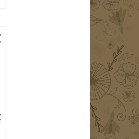
o
a
,
c