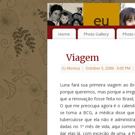
Home
Photo Gallery
Photo 
Viagem
By
Monica
|
October 5, 2006
- 3:05 PM
|
Luna fará sua primeira viagem ao Br
porque queremos, mas porque a imigr
que a renovação fosse feita no Brasil
O que me preocupa agora é o calendá
se toma a BCG, a médica disse que 
tuberculose que ela não é administra
dadas no 1º mês de vida, aqui somen
dar elas lá, com exceção de uma, a Pn