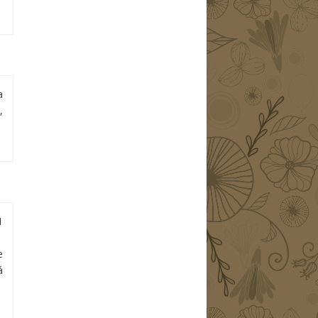
a
,
1
e
á