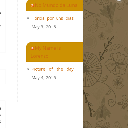
No Mundo da Luna
o
Flórida por uns dias
é
May 3, 2016
My Name is
Lorenzo
Picture of the day
May 4, 2016
e
s
s