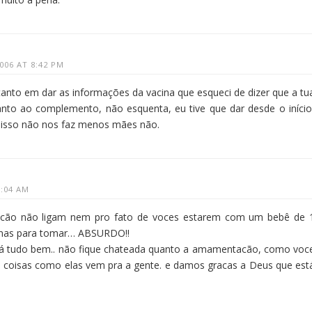
006 AT 8:42 PM
anto em dar as informações da vacina que esqueci de dizer que a tu
uanto ao complemento, não esquenta, eu tive que dar desde o início
e isso não nos faz menos mães não.
3:04 AM
racão não ligam nem pro fato de voces estarem com um bebê de 
inas para tomar… ABSURDO!!
tá tudo bem.. não fique chateada quanto a amamentacão, como voc
as coisas como elas vem pra a gente. e damos gracas a Deus que est