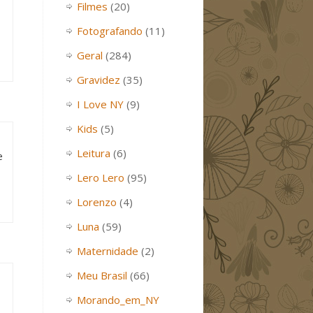
Filmes
(20)
Fotografando
(11)
Geral
(284)
Gravidez
(35)
I Love NY
(9)
Kids
(5)
Leitura
(6)
e
Lero Lero
(95)
Lorenzo
(4)
Luna
(59)
Maternidade
(2)
Meu Brasil
(66)
Morando_em_NY