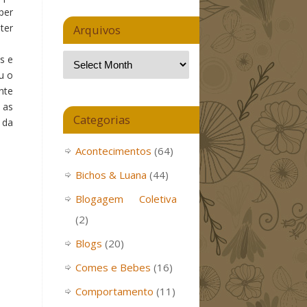
per
ter
Arquivos
s e
u o
nte
 as
Categorias
 da
Acontecimentos
(64)
Bichos & Luana
(44)
Blogagem Coletiva
(2)
Blogs
(20)
Comes e Bebes
(16)
Comportamento
(11)