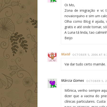
Oi Mo,
Zona de imigração e vc t
novaiorquino e sim um cal
Olha como Blog é ajuda, 
gratis e até onde tomar, s
A Luna tá linda, tao calmi
Beijo
Maitê
OCTOBER 5, 2006 AT 8:
Vai dar tudo certo mamãe.
Márcia Gomes
OCTOBER 5, 2
Mônica, venho sempre aqui
dizer que a vacina do pne
clínicas particulares. Cu
para as crianças, mas vale