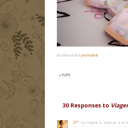
Bookmark the
permalink
.
«
YUPI!
30 Responses to
Viag
D*
OCTOBER 5, 2006 AT 3:37