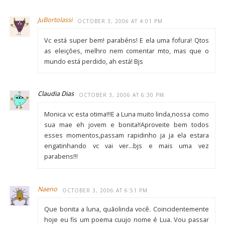
JuBortolassi
OCTOBER 3, 2006 AT 4:01 PM
Vc está super bem! parabéns! E ela uma fofura! Qtos
as eleições, melhro nem comentar mto, mas que o
mundo está perdido, ah está! Bjs
Claudia Dias
OCTOBER 3, 2006 AT 6:30 PM
Monica vc esta otima!!!E a Luna muito linda,nossa como
sua mae eh jovem e bonita!!Aproveite bem todos
esses momentos,passam rapidinho ja ja ela estara
engatinhando vc vai ver…bjs e mais uma vez
parabens!!!
Naeno
OCTOBER 3, 2006 AT 6:51 PM
Que bonita a luna, quãolinda você. Coincidentemente
hoje eu fis um poema cuujo nome é Lua. Vou passar