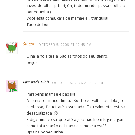
invés de olhar p barigón, todo mundo passa e olha a
bonequinha:)
Você está ótima, cara de mamãe e… tranquila!
Tudo de bom!
Stheph
OCTOBER 5, 2006 AT 12:48 PM
Olha la no site Fia. Sao as fotos do seu genro.
beijos
Fernanda Diniz
OCTOBER 5, 2006 AT 2:37 PM
Parabéns mamãe e papai!!!
A Luna é muito linda. Só hoje voltei ao blog e,
confesso, fiquei até assustada. Eu realmente estava
desatualizada. 🙁
E diga uma coisa, que até agora não li em lugar algum,
como foi a reação da Luana e como ela está?
Bjos na bonequinha.