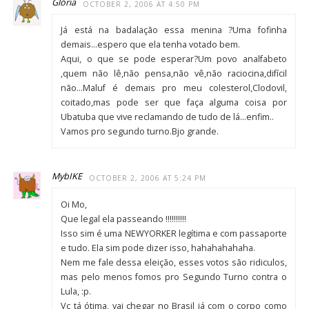
Glória
OCTOBER 2, 2006 AT 4:50 PM
Já está na badalação essa menina ?Uma fofinha
demais…espero que ela tenha votado bem.
Aqui, o que se pode esperar?Um povo analfabeto
,quem não lê,não pensa,não vê,não raciocina,difícil
não…Maluf é demais pro meu colesterol,Clodovil,
coitado,mas pode ser que faça alguma coisa por
Ubatuba que vive reclamando de tudo de lá…enfim..
Vamos pro segundo turno.Bjo grande.
MybIKE
OCTOBER 2, 2006 AT 5:24 PM
Oi Mo,
Que legal ela passeando !!!!!!!!!!
Isso sim é uma NEWYORKER legítima e com passaporte
e tudo. Ela sim pode dizer isso, hahahahahaha.
Nem me fale dessa eleição, esses votos são ridiculos,
mas pelo menos fomos pro Segundo Turno contra o
Lula, :p.
Vc tá ótima, vai chegar no Brasil já com o corpo como