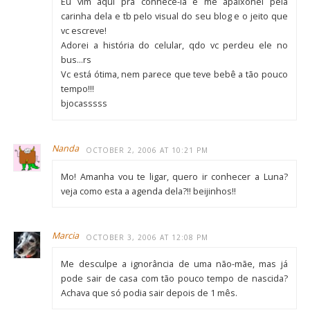
Eu vim aqui pra conhecê-la e me apaixonei pela
carinha dela e tb pelo visual do seu blog e o jeito que
vc escreve!
Adorei a história do celular, qdo vc perdeu ele no
bus…rs
Vc está ótima, nem parece que teve bebê a tão pouco
tempo!!!
bjocasssss
Nanda
OCTOBER 2, 2006 AT 10:21 PM
Mo! Amanha vou te ligar, quero ir conhecer a Luna?
veja como esta a agenda dela?!! beijinhos!!
Marcia
OCTOBER 3, 2006 AT 12:08 PM
Me desculpe a ignorância de uma não-mãe, mas já
pode sair de casa com tão pouco tempo de nascida?
Achava que só podia sair depois de 1 mês.