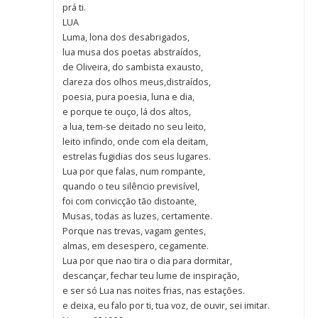
prá ti.
LUA
Luma, lona dos desabrigados,
lua musa dos poetas abstraídos,
de Oliveira, do sambista exausto,
clareza dos olhos meus,distraídos,
poesia, pura poesia, luna e dia,
e porque te ouço, lá dos altos,
a lua, tem-se deitado no seu leito,
leito infindo, onde com ela deitam,
estrelas fugidias dos seus lugares.
Lua por que falas, num rompante,
quando o teu silêncio previsível,
foi com convicção tão distoante,
Musas, todas as luzes, certamente.
Porque nas trevas, vagam gentes,
almas, em desespero, cegamente.
Lua por que nao tira o dia para dormitar,
descançar, fechar teu lume de inspiração,
e ser só Lua nas noites frias, nas estações.
e deixa, eu falo por ti, tua voz, de ouvir, sei imitar.