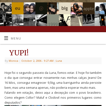
MENU
YUPI!
By
Monica
|
October 2, 2006
- 9:27 AM
|
Luna
Hoje foi o segundo passeio da Luna, fomos votar. E hoje foi também
o dia que consegui entrar novamente nas minhas calças Jeans! De
16 kilos, consegui emagrecer 9,5kg, uma barriguinha ainda persiste
bem, mas uma semana apenas, não poderia esperar muito mais.
Falando em votação, deixo aqui a decepção com o povo brasileiro.
Como elegem Collor? Maluf e Clodovil nos primeiros lugares como
deputados?