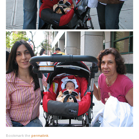
Bookmark the
permalink
.