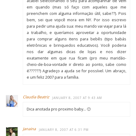
acabei selecionando o seu para acompanhar de vem
em quando (mas só faço com aqueles que me
preenchem com alguma informação útil, sabe??). Pois
bem, sei que vopcê mora em NY. Por isso escrevo
para pedir uma ajuda sua: meu marido vai viajar para lá
a trabalho, e queríamos aproveitar a oportunidade
para comprar alguns itens para bebês (tipo babás
eletrônicas e brinquedos educativos). Você poderia
nos dar algumas dicas de lojas e nos dizer
exatamente em que rua ficam (pro meu maridão-
cheio-de-boa-vontade ir direto ao ponto, sabe como
é??????) Agradeço a ajuda se for possível. Um abraço,
e um feliz 2007 para a família.
Claudia Beatriz
JANUARY 8, 2007 AT 9:43 AM
Dica anotada pro proximo baby… 🙂
Janaina
JANUARY 8, 2007 AT 6:31 PM