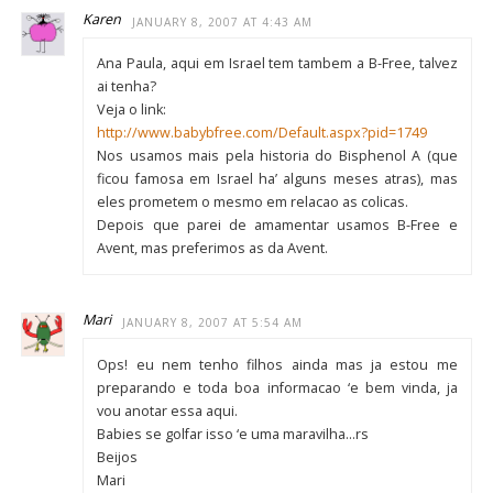
Karen
JANUARY 8, 2007 AT 4:43 AM
Ana Paula, aqui em Israel tem tambem a B-Free, talvez
ai tenha?
Veja o link:
http://www.babybfree.com/Default.aspx?pid=1749
Nos usamos mais pela historia do Bisphenol A (que
ficou famosa em Israel ha’ alguns meses atras), mas
eles prometem o mesmo em relacao as colicas.
Depois que parei de amamentar usamos B-Free e
Avent, mas preferimos as da Avent.
Mari
JANUARY 8, 2007 AT 5:54 AM
Ops! eu nem tenho filhos ainda mas ja estou me
preparando e toda boa informacao ‘e bem vinda, ja
vou anotar essa aqui.
Babies se golfar isso ‘e uma maravilha…rs
Beijos
Mari