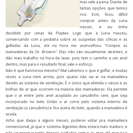
mas vale a pena. Diante de
tantas opções que temos
nos EUA, ficou difícil
comprar antes da Luna
nascer, e eu tinha
decidido por umas da Playtex. Logo que a Luna nasceu,
conversando com a pediatra sobre as suspeitas das cólicas e as
golfadas da Luna, ela na hora me aconselhou: “Compre as
mamadeiras da Dr. Browns”. Elas não são visualmente atrantes, e
dão mais trabalho na hora de lavar, pois tem o caninho e um anel
dentro, mas para o resultado final, vale o esforço.
Não é que funcionou mesmo? Mal sabemos o que é golfar, e muitas
vezes a Luna nem arrota, pois quase não vai ar na mamadeira
devido ao sistema de ventilação. É o único que elimida o vácuo e as
bolhas de ar que ocorrem na maioria das mamadeiras. Ela permite
que o ar entre pelo anel acoplado ao canudinho sem, que seja
incorporado no leite. Então o ar corre pelo sistema interno de
ventilação (o canudinho) e fica acima do leite, quando a mamadeira é
virada.
Acho que daqui a alguns meses, poderei voltar pra mamadeira
convencional, já que o sistema digestivo dela estará mais maduro, e
não vai precisar tanto desses cuidados com o ar, mas até que isso