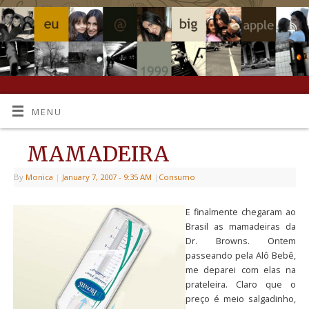
MENU
MAMADEIRA
By
Monica
|
January 7, 2007
- 9:35 AM
|
Consumo
E finalmente chegaram ao
Brasil as mamadeiras da
Dr. Browns. Ontem
passeando pela Alô Bebê,
me deparei com elas na
prateleira. Claro que o
preço é meio salgadinho,