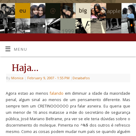
MENU
Haja…
By
Monica
|
February 9, 2007
- 1:55 PM
|
Desabafos
Agora estao ao menos
falando
em diminuir a idade da maioridade
penal, algum sinal ao menos de um pensamento diferente. Mas
sempre tem um CRETINOOOOOO pra falar asneira. Eu queria que
um menor de 16 anos matasse a mãe do secretário de segurança
pública, José Mariano Beltrame, pra ver se ele teria dúvidas sobre o
discernimento do moleque. Pimenta no ^%$ dos outros é refresco
mesmo. Como as coisas podem mudar num país se quando alguém