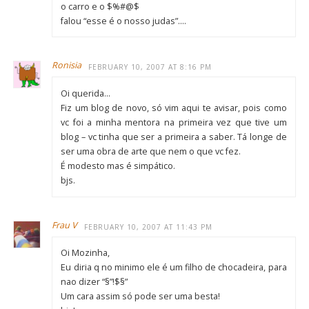
o carro e o $%#@$
falou “esse é o nosso judas”….
Ronisia
FEBRUARY 10, 2007 AT 8:16 PM
Oi querida…
Fiz um blog de novo, só vim aqui te avisar, pois como
vc foi a minha mentora na primeira vez que tive um
blog – vc tinha que ser a primeira a saber. Tá longe de
ser uma obra de arte que nem o que vc fez.
É modesto mas é simpático.
bjs.
Frau V
FEBRUARY 10, 2007 AT 11:43 PM
Oi Mozinha,
Eu diria q no minimo ele é um filho de chocadeira, para
nao dizer “§”!$§”
Um cara assim só pode ser uma besta!