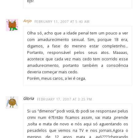
bjs!
Anjo
FEBRUARY 11, 2007 AT 5:40 AM
Olha só, acho que a idade penal tem um pouco a ver
com amadurecimento sexual. Sim, porque 18 era,
digamos, a fase do menino estar completinho…
Portanto, responsável pelos seus atos. Maaaas,
acontece que cada vez mais cedo tem ocorrido esse
amadurecimento, portanto também a consciência
deveria começar mais cedo.
Porém, meus caros, a lei é cega.
Gloria
FEBRUARY 17, 2007 AT 3:25 PM
Si us “dimenor” podi votá, tb podi se responsavi pelus
crimi num é?Então ficamos assim, vai mata ,prende
,solta e mata de novo e nós aqui só aguentando os
pesadelos que vemos na TV e nos jornais.Agora o
menino de 12 anos mata a avó????cheirando