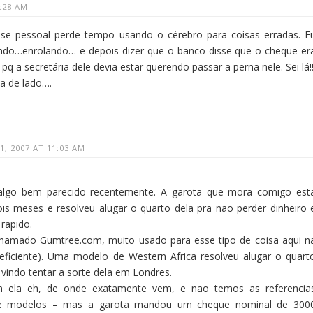
:28 AM
se pessoal perde tempo usando o cérebro para coisas erradas. E
lando…enrolando… e depois dizer que o banco disse que o cheque er
o pq a secretária dele devia estar querendo passar a perna nele. Sei lá!!
ia de lado….
, 2007 AT 11:03 AM
algo bem parecido recentemente. A garota que mora comigo est
ois meses e resolveu alugar o quarto dela pra nao perder dinheiro 
 rapido.
chamado Gumtree.com, muito usado para esse tipo de coisa aqui n
eficiente). Uma modelo de Western Africa resolveu alugar o quart
 vindo tentar a sorte dela em Londres.
 ela eh, de onde exatamente vem, e nao temos as referencia
 de modelos – mas a garota mandou um cheque nominal de 300