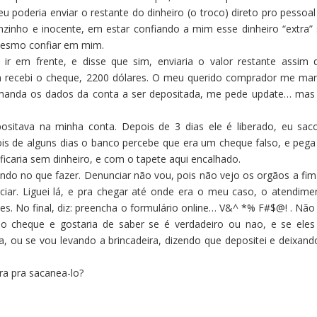
eu poderia enviar o restante do dinheiro (o troco) direto pro pessoal
zinho e inocente, em estar confiando a mim esse dinheiro “extra” 
mesmo confiar em mim.
 ir em frente, e disse que sim, enviaria o valor restante assim 
 recebi o cheque, 2200 dólares. O meu querido comprador me ma
manda os dados da conta a ser depositada, me pede update… mas
ositava na minha conta. Depois de 3 dias ele é liberado, eu sac
pois de alguns dias o banco percebe que era um cheque falso, e pega
 ficaria sem dinheiro, e com o tapete aqui encalhado.
o no que fazer. Denunciar não vou, pois não vejo os orgãos a fim
nciar. Liguei lá, e pra chegar até onde era o meu caso, o atendime
tes. No final, diz: preencha o formulário online… V&^ *% F#$@! . Não 
o cheque e gostaria de saber se é verdadeiro ou nao, e se eles
a, ou se vou levando a brincadeira, dizendo que depositei e deixand
a pra sacanea-lo?