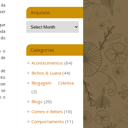
 da
ser
Arquivos
que
nda
 do
Categorias
o o
 de
Acontecimentos
(64)
 de
Bichos & Luana
(44)
nto
Blogagem Coletiva
sei
 se
(2)
o o
Blogs
(20)
Comes e Bebes
(16)
Comportamento
(11)