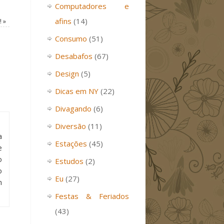
Computadores e
afins
(14)
!
»
Consumo
(51)
Desabafos
(67)
Design
(5)
Dicas em NY
(22)
Divagando
(6)
Diversão
(11)
a
Estações
(45)
e
o
Estudos
(2)
o
Eu
(27)
m
Festas & Feriados
(43)