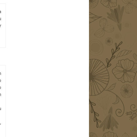
a
u
r
m
o
o
m
u
,