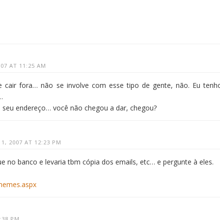
07 AT 11:25 AM
e cair fora… não se involve com esse tipo de gente, não. Eu tenh
…
o seu endereço… você não chegou a dar, chegou?
1, 2007 AT 12:23 PM
e no banco e levaria tbm cópia dos emails, etc… e pergunte à eles.
chemes.aspx
:38 PM