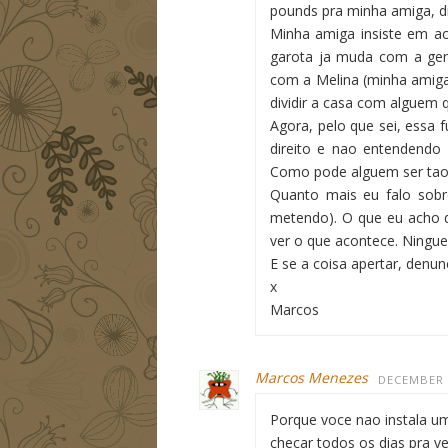
pounds pra minha amiga, d
Minha amiga insiste em ac
garota ja muda com a gen
com a Melina (minha amiga
dividir a casa com alguem
Agora, pelo que sei, essa 
direito e nao entendendo 
Como pode alguem ser tao 
Quanto mais eu falo sobr
metendo). O que eu acho 
ver o que acontece. Ningu
E se a coisa apertar, denunc
x
Marcos
Marcos Menezes
DECEMBER 1
Porque voce nao instala u
checar todos os dias pra ve