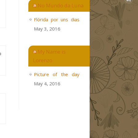
No Mundo da Luna
Flórida por uns dias
May 3, 2016
My Name is
o
Lorenzo
Picture of the day
May 4, 2016