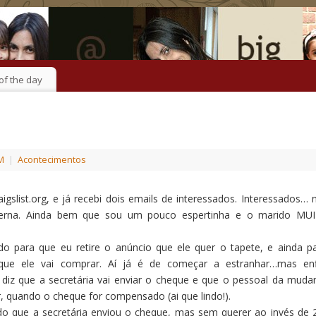
of the day
PM
|
Acontecimentos
gslist.org, e já recebi dois emails de interessados. Interessados… 
erna. Ainda bem que sou um pouco espertinha e o marido MU
 para que eu retire o anúncio que ele quer o tapete, e ainda p
que ele vai comprar. Aí já é de começar a estranhar…mas en
diz que a secretária vai enviar o cheque e que o pessoal da muda
ar, quando o cheque for compensado (ai que lindo!).
ndo que a secretária enviou o cheque, mas sem querer ao invés de 