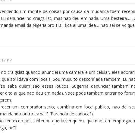
 vendendo um monte de coisas por causa da mudanca tbem recebi
. Eu denunciei no craigs list, mas nao deu em nada. Uma besteira… E
manda email da Nigeria pro FBI, fica ai uma idea… nao sei se vc que
4:17 PM
m no craigslist quando anunciei uma camera e um celular, eles adora
i que so’ lidava com locais. Sou muuuito desconfiada tambem. Eu na
 se sabe quem sao esses loucos. Sugeriria denunciar tambem n
ia ter dito ai que nao deu em nada). Voce pode tambem entrar no foru
ugerem.
recer um comprador serio, combina em local publico, nao da’ se
a mandando outro e-mail? (Paranoia de carioca?)
xcelente) do post anterior, queria ver quem, que nao tem empregada
ga, ne’?