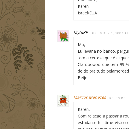
Karen
Israel/EUA
MybIKE
DECEMBER 1, 2007 AT
Mo,
Eu levaria no banco, pergun
tem a certeza que é esque
Claroooooo que tem 99 % 
doido pra tudo pelamorded
Beijo
Marcos Menezes
DECEMBER 1
Karen,
Com relacao a passar a ro
estudante full-time visto