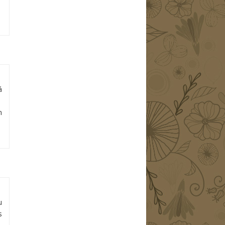
á
m
u
s