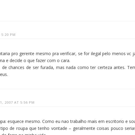
 5:20 PM
taria pro gerente mesmo pra verificar, se for ilegal pelo menos vc j
ma e decide o que fazer com o cara.
de chances de ser furada, mas nada como ter certeza antes. Te
eus.
, 2007 AT 5:56 PM
upa: esquece mesmo. Como eu nao trabalho mais em escritorio e so
 o tipo de roupa que tenho vontade – geralmente coisas pouco seria