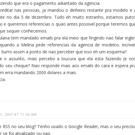
izendo que era o pagamento adiantado da agencia.
reditar nas pessoas, ja mandou o dinheiro restante pra modelo e 
te no dia 5 de dezembro. Tudo eh muito estranho, estamos puto
) e queremos referencias o quao antes possivel porque teremos qu
 que sequer conhecemos.
fulana tem mandado emails pra ela meio que fingindo nao falar ingle
quando a Melina pede referencias da agencia de modelos. Incrivel
burro assim a ponto de nao perceber que isso eh um esquema?
e o assunto, mais percebo a loucura que ela esta fazendo (e no
do seu cheque? Nao responde mais aos emails do cara e espera pr
em erra mandando 2000 dolares a mais.
ia.
, 2007 AT 11:06 AM
m RSS no seu blog? Tenho usado o Google Reader, mas o seu precis
r se foi atualizado ou nao.