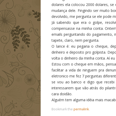
dolares ela colocou 2000 dolares, se 
mudança dele. Fingindo ser muito bon
devolvido, me pergunta se ele pode 
Já sabendo que era o golpe, resolvi
compensasse na minha conta. Ontem
emails perguntando do pagamento, 
tapete, claro, nem pergunta.
O lance é: eu pegaria o cheque, dep
dinheiro e deposito pro golpista. De
volta o dinheiro da minha conta. Aí eu
Estou com o cheque em mãos, pensand
facilitar a vida de ninguem pra denu
eletronico me fez 7 perguntas diferen
se vou ao banco e digo que recebi 
interessarem que vão atrás do pilantr
cara doidão.
Alguém tem alguma idéia mais macabr
Bookmark the
permalink
.