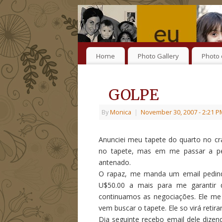
Home
Photo Gallery
Photo 
GOLPE
By
Monica
|
November 30, 2007
- 2:21 
Anunciei meu tapete do quarto no crai
no tapete, mas em me passar a p
antenado.
O rapaz, me manda um email pedindo
U$50.00 a mais para me garantir 
continuamos as negociações. Ele me 
vem buscar o tapete. Ele so virá retir
Dia seguinte recebo email dele dize