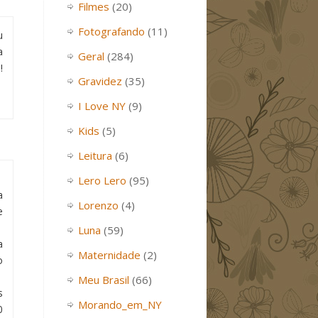
Filmes
(20)
Fotografando
(11)
u
a
Geral
(284)
!
Gravidez
(35)
I Love NY
(9)
Kids
(5)
Leitura
(6)
Lero Lero
(95)
a
Lorenzo
(4)
e
Luna
(59)
a
Maternidade
(2)
o
Meu Brasil
(66)
s
Morando_em_NY
0