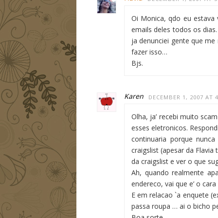
Oi Monica, qdo eu estava
emails deles todos os dias
ja denunciei gente que me 
fazer isso…
Bjs.
Karen
DECEMBER 1, 2007 AT 
Olha, ja’ recebi muito sca
esses eletronicos. Respond
continuaria porque nunca
craigslist (apesar da Flav
da craigslist e ver o que s
Ah, quando realmente apa
endereco, vai que e’ o car
E em relacao `a enquete (e
passa roupa … ai o bicho pe
Boa sorte,