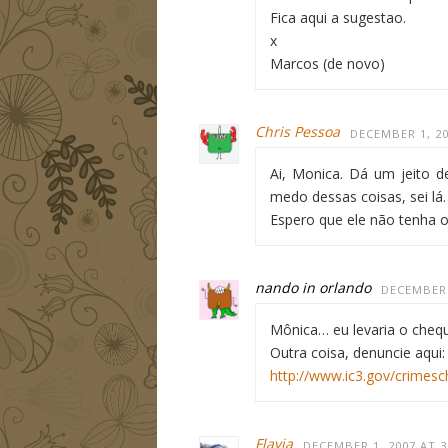
Fica aqui a sugestao.
x
Marcos (de novo)
Chris Pessoa
DECEMBER 1, 20
Ai, Monica. Dá um jeito d
medo dessas coisas, sei lá
Espero que ele não tenha 
nando in orlando
DECEMBER 
Mônica… eu levaria o chequ
Outra coisa, denuncie aqui:
http://www.ic3.gov/crimes
Flavia
DECEMBER 1, 2007 AT 3