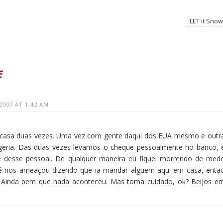
LET it Snow
E
2007 AT 1:42 AM
m casa duas vezes. Uma vez com gente daqui dos EUA mesmo e outr
geria. Das duas vezes levamos o cheque pessoalmente no banco, 
te desse pessoal. De qualquer maneira eu fiquei morrendo de med
é nos ameaçou dizendo que ia mandar alguem aqui em casa, enta
 Ainda bem que nada aconteceu. Mas toma cuidado, ok? Beijos e