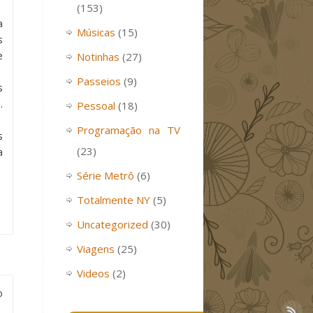
(153)
a
Músicas
(15)
s
e
Notinhas
(27)
Passeios
(9)
s
.
Pessoal
(18)
Programação na TV
s
(23)
a
Série Metrô
(6)
Totalmente NY
(5)
Uncategorized
(30)
Viagens
(25)
Videos
(2)
o