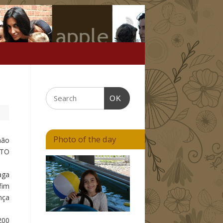
OK
Photo of the day
não
ITO
aga
fim
nça
200