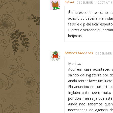
Flavia
DECEMBER 1, 2007 AT 8
É impressionante como es
acho q vc deveria ir enro
falso e q p ele ficar espert
P dizer a verdade eu deixar
beijocas
Marcos Menezes
DECEMBER 1
Monica,
Aqui em casa aconteceu 
saindo da Inglaterra por d
ainda tentar fazer um lucro
Ela anunciou em um site 
Inglaterra (tambem muito 
por dois meses ja que esta
Ainda nao sabemos quem
necessarias da agencia