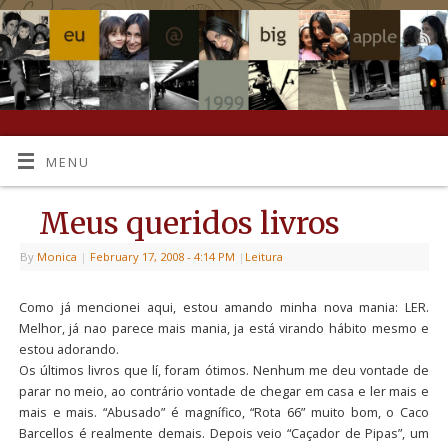
MENU
Meus queridos livros
By
Monica
|
February 17, 2008
- 4:14 PM
|
Leitura
Como já mencionei aqui, estou amando minha nova mania: LER.
Melhor, já nao parece mais mania, ja está virando hábito mesmo e
estou adorando.
Os últimos livros que lí, foram ótimos. Nenhum me deu vontade de
parar no meio, ao contrário vontade de chegar em casa e ler mais e
mais e mais. “Abusado” é magnífico, “Rota 66” muito bom, o Caco
Barcellos é realmente demais. Depois veio “Caçador de Pipas”, um