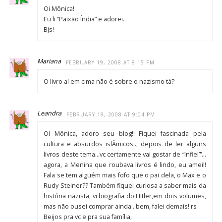
Oi Mônica!
Eu li “Paixão Índia” e adorei.
Bjs!
Mariana
FEBRUARY 19, 2008 AT 8:15 PM
O livro aí em cima não é sobre o nazismo tá?
Leandra
FEBRUARY 19, 2008 AT 9:04 PM
Oi Mônica, adoro seu blog!! Fiquei fascinada pela
cultura e absurdos islÂmicos.., depois de ler alguns
livros deste tema…vc certamente vai gostar de “Infiel”‘…
agora, a Menina que roubava livros é lindo, eu amei!!
Fala se tem alguém mais fofo que o pai dela, o Max e o
Rudy Steiner?? Também fiquei curiosa a saber mais da
história nazista, vi biografia do Hitler,em dois volumes,
mas não ousei comprar ainda…bem, falei demais! rs
Beijos pra vc e pra sua família,