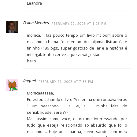
Leandra
Felipe Mendes
FEBRUARY 20, 2008 AT 1:28 PM
mônica, li faz pouco tempo um livro mt bom sobre o
nazismo. chama “o menino do pijama listrado”. é
fininho (186 pgs), super gostoso de ler e a história é
mt legal. tenho certeza que vc vai gostar!
beijo
Raquel
FEBRUARY 27, 2008 AT 7:33 PM
Monicaaaaaaa,
Eu estou achando o livro “A menina que roubava livros
” um saaacooo … ai, ai, ai … minha falta de
sensibilidade, sera ???
Mas assim como voce, estou me interessando por
tudo que esteja relacionado ao absurdo que foi o
nazismo … hoje pela manha, conversando com meu