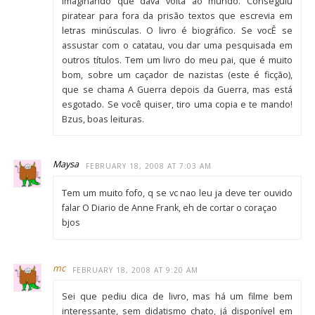
imaginando que dava volta ao mundo. Conseguiu
piratear para fora da prisão textos que escrevia em
letras minúsculas. O livro é biográfico. Se vocÊ se
assustar com o catatau, vou dar uma pesquisada em
outros títulos. Tem um livro do meu pai, que é muito
bom, sobre um caçador de nazistas (este é ficção),
que se chama A Guerra depois da Guerra, mas está
esgotado. Se você quiser, tiro uma copia e te mando!
Bzus, boas leituras.
Maysa
FEBRUARY 18, 2008 AT 7:03 AM
Tem um muito fofo, q se vc nao leu ja deve ter ouvido
falar O Diario de Anne Frank, eh de cortar o coraçao
bjos
mc
FEBRUARY 18, 2008 AT 9:20 AM
Sei que pediu dica de livro, mas há um filme bem
interessante, sem didatismo chato, já disponível em