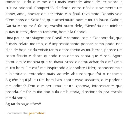
romance lindo que me deu mais vontade ainda de ler sobre a
cultura oriental. Comprei “A distância entre nós” e novamente um
show, amei, apesar de ser triste e o final, revoltante. Depois veio
“Cem anos de Solidão”, que achei muito bom e muito louco. Gabriel
Garcia Marquez é único, escolhi outro dele, “Memória das minhas
putas tristes”, demais também, bem a la Gabriel.
Uma pausa pra viagem pro Brasil, e retomei com a “Desonrada”, que
é mais relato mesmo, e é impressionante pensar como pode nos
dias de hoje ainda existir tanto desrespeito às mulheres, parece um
conto fictício e choca quando nos damos conta que é real. Agora
estou em “A menina que roubava livros” e estou achando o máximo,
muito bom. Ele está me inspirando a ler sobre Hitler, conhecer mais
a história e entender mais aquele absurdo que foi o nazismo.
Alguém aqui já leu um bom livro sobre esse assunto, que poderia
me indicar? Tem que ser uma leitura gostosa, interessante que
prenda. Se for muito tipo aula de história, direcionado pra escola,
me dá sono.
Aguardo sugestões!!
Bookmark the
permalink
.