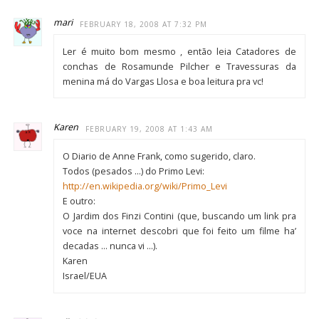
mari
FEBRUARY 18, 2008 AT 7:32 PM
Ler é muito bom mesmo , então leia Catadores de
conchas de Rosamunde Pilcher e Travessuras da
menina má do Vargas Llosa e boa leitura pra vc!
Karen
FEBRUARY 19, 2008 AT 1:43 AM
O Diario de Anne Frank, como sugerido, claro.
Todos (pesados …) do Primo Levi:
http://en.wikipedia.org/wiki/Primo_Levi
E outro:
O Jardim dos Finzi Contini (que, buscando um link pra
voce na internet descobri que foi feito um filme ha’
decadas … nunca vi …).
Karen
Israel/EUA