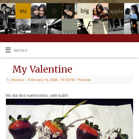
MENU
My Valentine
By
Monica
|
February 14, 2008
- 10:33 PM
|
Pessoal
No dia dos namorados, vale tudo!