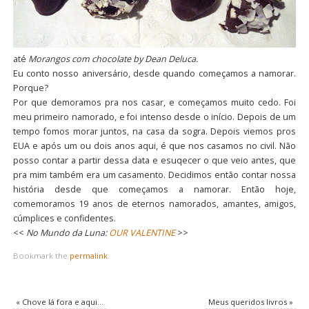
até
Morangos com chocolate by Dean Deluca.
Eu conto nosso aniversário, desde quando começamos a namorar.
Porque?
Por que demoramos pra nos casar, e começamos muito cedo. Foi
meu primeiro namorado, e foi intenso desde o início. Depois de um
tempo fomos morar juntos, na casa da sogra. Depois viemos pros
EUA e após um ou dois anos aqui, é que nos casamos no civil. Não
posso contar a partir dessa data e esuqecer o que veio antes, que
pra mim também era um casamento. Decidimos então contar nossa
história desde que começamos a namorar. Então hoje,
comemoramos 19 anos de eternos namorados, amantes, amigos,
cúmplices e confidentes.
<<
No Mundo da Luna:
OUR VALENTINE
>>
Bookmark the
permalink
.
«
Chove lá fora e aqui…
Meus queridos livros
»