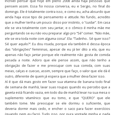
Incrível pensar que hoje em pleno 2008 ainda haja pessoas que
pensem assim. Essa foi nossa conversa, eu e Sergio, no final do
domingo. Ele é totalmente contra isso, e como eu, acha absurdo que
ainda haja esse tipo de pensamento e atitude. No fundo, acredito
que a mulher tenha um pouco disso por instinto, o “cuidar”. Em casa
ele se vira totalmente com seu jantar, e o cômico é minha mãe me
perguntando se eu não vou preparar algo pro “Sé” comer. “Não mãe,
ele se vira toda noite com alguma coisa”. Ela: “Tadinho.. Sé quer isso?
Sé quer aquilo?”. Eu dou risada, porque ela também é dessa época
das “obrigações” femininas, apesar de eu já ter dito a ela, que eu
apenas não faço jantar porque ele realmente não gosta de comida
pesada a noite. Adoro que ele pense assim, que não tenho a
obrigação de fazer e me preocupar com sua comida, com suas
meias, calças e cuecas, assim, sempre que faço, o valor que ele dá é
outro, diferente de quem já espera que a mulher deva fazer isso.
Aí é que dá mais gosto em fazer sua vitamina de banana todo final
de semana de manhã, lavar suas roupas quando eu percebo que a
gaveta está ficando vazia, em todo dia de manhã levar na sua mesa o
suplemento vitamínico que eu tomo, e que “QUERO” que ele
também tome. Me preocupar se ele dormiu o suficiente, que
deveria dormir mais cedo, e encher o saco para fazer exercícios
(quando nem eu faço). Tudo isso, por pura vontade minha e nada