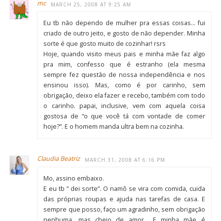
mc
MARCH 25, 2008 AT 9:25 AM
Eu tb não dependo de mulher pra essas coisas… fui
criado de outro jeito, e gosto de não depender. Minha
sorte é que gosto muito de cozinhar! rsrs
Hoje, quando visito meus pais e minha mãe faz algo
pra mim, confesso que é estranho (ela mesma
sempre fez questão de nossa independência e nos
ensinou isso). Mas, como é por carinho, sem
obrigação, deixo ela fazer e recebo, também com todo
o carinho. papai, inclusive, vem com aquela coisa
gostosa de “o que você tá com vontade de comer
hoje?”. E o homem manda ultra bem na cozinha.
Claudia Beatriz
MARCH 31, 2008 AT 6:16 PM
Mo, assino embaixo.
E eu tb ” dei sorte”. O namô se vira com comida, cuida
das próprias roupas e ajuda nas tarefas de casa. E
sempre que posso, faço um agradinho, sem obrigação
nenhuma, mas cheio de amor… E minha mãe é