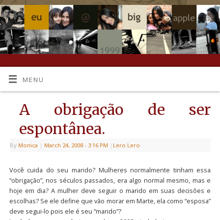
MENU
A obrigação de ser
espontânea.
By
Monica
|
March 24, 2008
- 3:16 PM
|
Lero Lero
Você cuida do seu marido? Mulheres normalmente tinham essa
“obrigação”, nos séculos passados, era algo normal mesmo, mas e
hoje em dia? A mulher deve seguir o marido em suas decisões e
escolhas? Se ele define que vão morar em Marte, ela como “esposa”
deve segui-lo pois ele é seu “marido”?