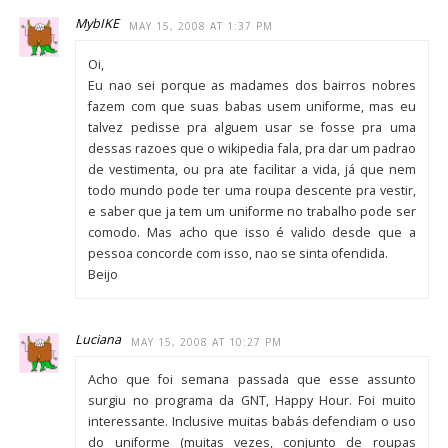
MybIKE
MAY 15, 2008 AT 1:37 PM
Oi,
Eu nao sei porque as madames dos bairros nobres
fazem com que suas babas usem uniforme, mas eu
talvez pedisse pra alguem usar se fosse pra uma
dessas razoes que o wikipedia fala, pra dar um padrao
de vestimenta, ou pra ate facilitar a vida, já que nem
todo mundo pode ter uma roupa descente pra vestir,
e saber que ja tem um uniforme no trabalho pode ser
comodo. Mas acho que isso é valido desde que a
pessoa concorde com isso, nao se sinta ofendida.
Beijo
Luciana
MAY 15, 2008 AT 10:27 PM
Acho que foi semana passada que esse assunto
surgiu no programa da GNT, Happy Hour. Foi muito
interessante. Inclusive muitas babás defendiam o uso
do uniforme (muitas vezes, conjunto de roupas