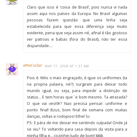
Claro que isso é ‘coisa de Brasil’, pois nunca vi nada
assim aqui nos países da Europa. No Brasil algumas
pessoas fazem questão que uma linha seja
estabelecida para que essa diferença seja muito
evidente, pena que seja assim né, afinal é tão gostoso
ver patroas e babas (fora do Brasil), não ter essa
disparidade….
ethel scliar
MAY 17, 2008 AT 1:37 AM
Pois é. MAs o mais engraçado, é qjue os uniformes (ta
na propria palavra, né?) surgiram para deixar todo
mundo igual, ou seja, para impedir a distinção de
status… E tem horas que ´e bom mesmo. Ta atrasada?
O que vai vest9r? Nao precisa pensar: uniforme e
ponto final! Bzus, bom final de semana com muitas
danças, voltas e rodopios! Ethel Sc
PS: E pára de me deixar me sentindo culpada! Onde já
se viu? To voltando para casa depois da visita para a
minha filha e… cozinhei tudo de bom! kkkk