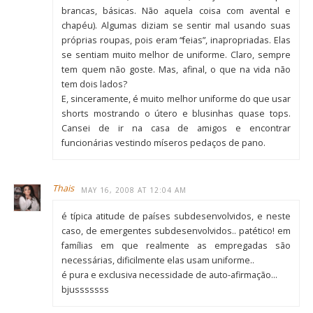
brancas, básicas. Não aquela coisa com avental e
chapéu). Algumas diziam se sentir mal usando suas
próprias roupas, pois eram “feias”, inapropriadas. Elas
se sentiam muito melhor de uniforme. Claro, sempre
tem quem não goste. Mas, afinal, o que na vida não
tem dois lados?
E, sinceramente, é muito melhor uniforme do que usar
shorts mostrando o útero e blusinhas quase tops.
Cansei de ir na casa de amigos e encontrar
funcionárias vestindo míseros pedaços de pano.
Thais
MAY 16, 2008 AT 12:04 AM
é típica atitude de países subdesenvolvidos, e neste
caso, de emergentes subdesenvolvidos.. patético! em
famílias em que realmente as empregadas são
necessárias, dificilmente elas usam uniforme..
é pura e exclusiva necessidade de auto-afirmação…
bjusssssss