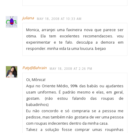
juliana
MAY 18, 2008 AT 10:33 AM
Monica, arranjei uma faxineira nova que parece ser
otima. Ela tem excelentes recomendacoes. vou
experimentar e te falo. desculpa a demora em
responder. minha vida ta uma loucura. beijao
Paty@Bahrain
MAY 18, 2008 AT 2:26 PM
Oi, Mônica!
Aqui no Oriente Médio, 99% das babás ou ajudantes
usam uniformes. É padrão mesmo e elas, em geral,
gostam. (não estou falando das roupas de
babadinhos)
Eu não concordo e só compraria se a pessoa me
pedisse, mas também não gostaria de ver uma pessoa
com roupas indecentes dentro da minha casa.
Talvez a solução fosse comprar umas roupinhas