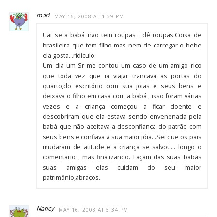
mari
MAY 16, 2008 AT 1:59 PM
Uai se a babá nao tem roupas , dê roupas.Coisa de
brasileira que tem filho mas nem de carregar o bebe
ela gosta…ridículo.
Um dia um Sr me contou um caso de um amigo rico
que toda vez que ia viajar trancava as portas do
quarto,do escritório com sua joias e seus bens e
deixava o filho em casa com a babá , isso foram várias
vezes e a criança começou a ficar doente e
descobriram que ela estava sendo envenenada pela
babá que não aceitava a desconfiança do patrão com
seus bens e confiava à sua maior jóia. .Sei que os pais
mudaram de atitude e a criança se salvou… longo o
comentário , mas finalizando. Façam das suas babás
suas amigas elas cuidam do seu maior
patrimônio,abraços.
Nancy
MAY 16, 2008 AT 5:34 PM