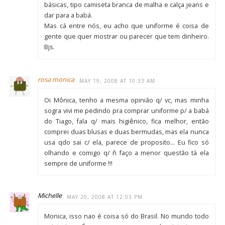
básicas, tipo camiseta branca de malha e calça jeans e
dar para a babá.
Mas cá entre nós, eu acho que uniforme é coisa de
gente que quer mostrar ou parecer que tem dinheiro.
Bjs.
rosa monica
MAY 19, 2008 AT 10:33 AM
Oi Mônica, tenho a mesma opinião q/ vc, mas minha
sogra vivi me pedindo pra comprar uniforme p/ a babá
do Tiago, fala q/ mais higiênico, fica melhor, então
comprei duas blusas e duas bermudas, mas ela nunca
usa qdo sai c/ ela, parece de proposito… Eu fico só
olhando e comigo q/ ñ faço a menor questão tá ela
sempre de uniforme !!!
Michelle
MAY 20, 2008 AT 12:03 PM
Monica, isso nao é coisa só do Brasil. No mundo todo