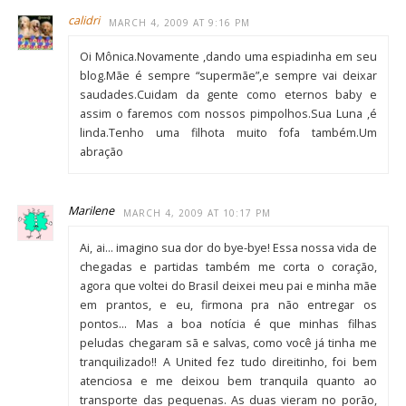
calidri
MARCH 4, 2009 AT 9:16 PM
Oi Mônica.Novamente ,dando uma espiadinha em seu
blog.Mãe é sempre “supermãe”,e sempre vai deixar
saudades.Cuidam da gente como eternos baby e
assim o faremos com nossos pimpolhos.Sua Luna ,é
linda.Tenho uma filhota muito fofa também.Um
abração
Marilene
MARCH 4, 2009 AT 10:17 PM
Ai, ai… imagino sua dor do bye-bye! Essa nossa vida de
chegadas e partidas também me corta o coração,
agora que voltei do Brasil deixei meu pai e minha mãe
em prantos, e eu, firmona pra não entregar os
pontos… Mas a boa notícia é que minhas filhas
peludas chegaram sã e salvas, como você já tinha me
tranquilizado!! A United fez tudo direitinho, foi bem
atenciosa e me deixou bem tranquila quanto ao
transporte das pequenas. As duas vieram no porão,