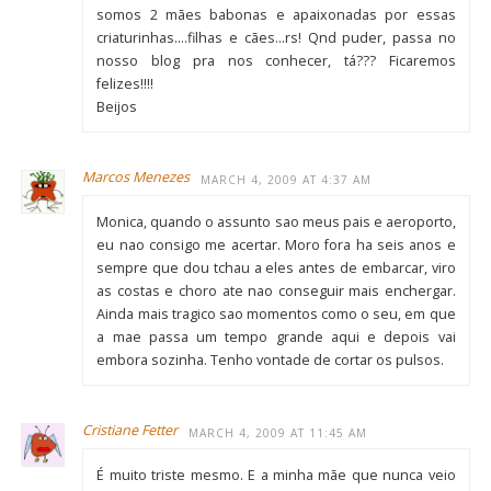
somos 2 mães babonas e apaixonadas por essas
criaturinhas….filhas e cães…rs! Qnd puder, passa no
nosso blog pra nos conhecer, tá??? Ficaremos
felizes!!!!
Beijos
Marcos Menezes
MARCH 4, 2009 AT 4:37 AM
Monica, quando o assunto sao meus pais e aeroporto,
eu nao consigo me acertar. Moro fora ha seis anos e
sempre que dou tchau a eles antes de embarcar, viro
as costas e choro ate nao conseguir mais enchergar.
Ainda mais tragico sao momentos como o seu, em que
a mae passa um tempo grande aqui e depois vai
embora sozinha. Tenho vontade de cortar os pulsos.
Cristiane Fetter
MARCH 4, 2009 AT 11:45 AM
É muito triste mesmo. E a minha mãe que nunca veio