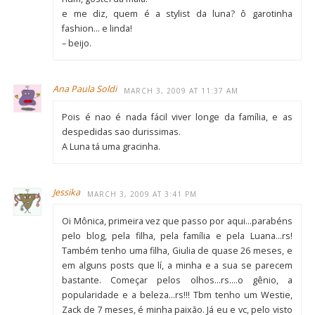
e me diz, quem é a stylist da luna? ô garotinha
fashion… e linda!
– beijo.
Ana Paula Soldi
MARCH 3, 2009 AT 11:37 AM
Pois é nao é nada fácil viver longe da família, e as
despedidas sao durissimas.
A Luna tá uma gracinha.
Jessika
MARCH 3, 2009 AT 3:41 PM
Oi Mônica, primeira vez que passo por aqui…parabéns
pelo blog, pela filha, pela família e pela Luana…rs!
Também tenho uma filha, Giulia de quase 26 meses, e
em alguns posts que lí, a minha e a sua se parecem
bastante. Começar pelos olhos…rs….o gênio, a
popularidade e a beleza…rs!!! Tbm tenho um Westie,
Zack de 7 meses, é minha paixão. Já eu e vc, pelo visto