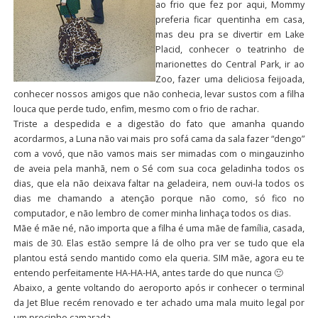
ao frio que fez por aqui, Mommy
preferia ficar quentinha em casa,
mas deu pra se divertir em Lake
Placid, conhecer o teatrinho de
marionettes do Central Park, ir ao
Zoo, fazer uma deliciosa feijoada,
conhecer nossos amigos que não conhecia, levar sustos com a filha
louca que perde tudo, enfim, mesmo com o frio de rachar.
Triste a despedida e a digestão do fato que amanha quando
acordarmos, a Luna não vai mais pro sofá cama da sala fazer “dengo”
com a vovó, que não vamos mais ser mimadas com o mingauzinho
de aveia pela manhã, nem o Sé com sua coca geladinha todos os
dias, que ela não deixava faltar na geladeira, nem ouvi-la todos os
dias me chamando a atenção porque não como, só fico no
computador, e não lembro de comer minha linhaça todos os dias.
Mãe é mãe né, não importa que a filha é uma mãe de família, casada,
mais de 30. Elas estão sempre lá de olho pra ver se tudo que ela
plantou está sendo mantido como ela queria. SIM mãe, agora eu te
entendo perfeitamente HA-HA-HA, antes tarde do que nunca 🙂
Abaixo, a gente voltando do aeroporto após ir conhecer o terminal
da Jet Blue recém renovado e ter achado uma mala muito legal por
um precinho camarada.