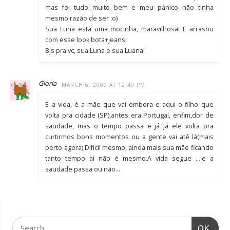
mas foi tudo muito bem e meu pânico não tinha
mesmo razão de ser :o)
Sua Luna está uma mocinha, maravilhosa! E arrasou
com esse look bota+jeans!
Bjs pra vc, sua Luna e sua Luana!
Gloria
MARCH 6, 2009 AT 12:49 PM
É a vida, é a mãe que vai embora e aqui o filho que
volta pra cidade (SP),antes era Portugal, enfim,dor de
saudade, mas o tempo passa e já já ele volta pra
curtirmos bons momentos ou a gente vai até lá(mais
perto agora).Difícil mesmo, ainda mais sua mãe ficando
tanto tempo aí não é mesmo.A vida segue ….e a
saudade passa ou não…
OK