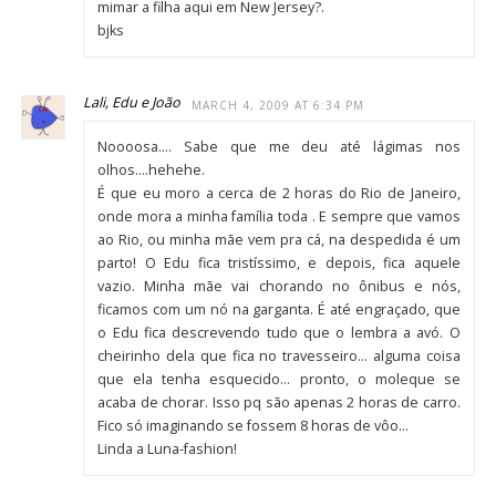
mimar a filha aqui em New Jersey?.
bjks
Lali, Edu e João
MARCH 4, 2009 AT 6:34 PM
Noooosa…. Sabe que me deu até lágimas nos
olhos….hehehe.
É que eu moro a cerca de 2 horas do Rio de Janeiro,
onde mora a minha família toda . E sempre que vamos
ao Rio, ou minha mãe vem pra cá, na despedida é um
parto! O Edu fica tristíssimo, e depois, fica aquele
vazio. Minha mãe vai chorando no ônibus e nós,
ficamos com um nó na garganta. É até engraçado, que
o Edu fica descrevendo tudo que o lembra a avó. O
cheirinho dela que fica no travesseiro… alguma coisa
que ela tenha esquecido… pronto, o moleque se
acaba de chorar. Isso pq são apenas 2 horas de carro.
Fico só imaginando se fossem 8 horas de vôo…
Linda a Luna-fashion!