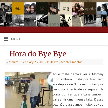
MENU
Hora do Bye Bye
By
Monica
|
February 28, 2009
- 11:41 PM
|
Acontecimentos
Ah é triste demais ver a Mommy
indo embora. Triste por ficar sem
ela depois de 3 meses juntas, por
ver o sofrimento de se separar da
Luna, por ver que a Luna também
vai sentir uma imensa falta. Dessa
vez não passeamos muito, devido