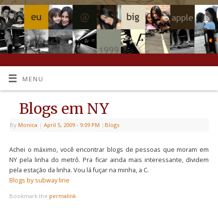
MENU
Blogs em NY
By
Monica
|
April 5, 2009
- 9:09 PM
|
Blogs
Achei o máximo, você encontrar blogs de pessoas que moram em
NY pela linha do metrô. Pra ficar ainda mais interessante, dividem
pela estação da linha. Vou lá fuçar na minha, a C.
Blogs by subway line
Bookmark the
permalink
.