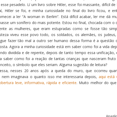
se pesadelo. Lí um livro sobre Hitler, esse foi massante, difícil de l
 Hitler se foi, e minha curiosidade no final do livro ficou, e en
omecei a ler “A woman in Berlim”. Está difícil acabar, ler me dá mu
masse um sonífero do mais potente. Estou no final, chocada com o 
mente as mulheres, que eram estupradas como se fosse tão simp
steza viveu esse povo todo, os soldados, os alemães, os judeus,
ue fazer tão mal a outro ser humano dessa forma é a questão 
osta. Agora a minha curiosidade está em saber como foi a vida dep
do dividida e de repente, depois de tanto tempo essa unificação, 
a saber como foi a reação de tantas crianças que nasceram fruto
nceito, o símbolo que eles seriam. Alguma sugestão de leitura?
ressa, nesses 20 anos após a queda do muro, que ocorreu qua
 nem imaginava o quanto isso me interessaria depois,
aqui está
ertura leve, informativa, rápida e eficiente
. Muito melhor do que
Apagã