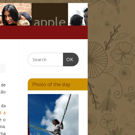
OK
Photo of the day
 de
ção
 da
d a
e o
ia.
uma