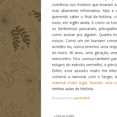
coerência nos motivos que levaram a es
mas altamente informativo. Mas e aí,
querendo saber o final da história, c
sono, em inglês ainda, é como se to
os Berlinenses passaram, principal
como acenar pra alguém. Quanta tri
russos. Como um ser humano conseg
acredito eu, nunca teremos uma resp
do muro, 40 anos, uma geração, viven
reencontro. Fico curiosa também par
estupro do exército vermelho, o preco
Enfim, esse assunto muito me inte
comecei a namorar com o Sergio, e
material muito legal, fazendo uma cob
minhas aulas de história.
Bookmark the
permalink
.
«
Disse tudo!