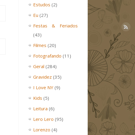
Estudos
(2)
Eu
(27)
Festas & Feriados
(43)
Filmes
(20)
Fotografando
(11)
Geral
(284)
Gravidez
(35)
I Love NY
(9)
Kids
(5)
Leitura
(6)
Lero Lero
(95)
Lorenzo
(4)