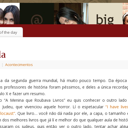
of the day
da
|
Acontecimentos
ria da segunda guerra mundial, há muito pouco tempo. Da época
 professores de história foram péssimos, e deles a única recorda
tulo X e fazer um resumo.
o “A Menina que Roubava Livros” eu quis conhecer o outro lado
 Judeu, que vivenciou aquele horror. Lí o espetacular
“I have live
locaust”
. Que livro… você não dá nada por ele, a capa, o tamanho 
dos melhores livros que já lí e melhor do que qualquer aula de histór
saram os judeus, quis então ver o outro lado, tentar achar alg