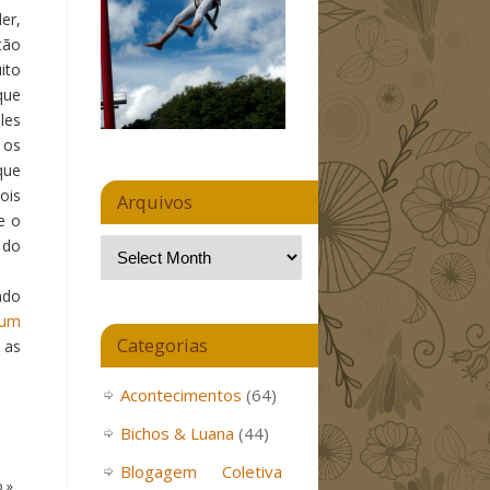
er,
tão
ito
que
les
 os
que
ois
Arquivos
e o
 do
ndo
 um
Categorias
 as
Acontecimentos
(64)
Bichos & Luana
(44)
Blogagem Coletiva
o
»