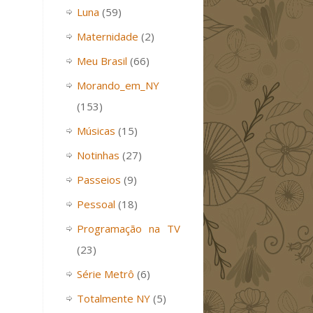
Luna
(59)
Maternidade
(2)
Meu Brasil
(66)
Morando_em_NY
(153)
Músicas
(15)
Notinhas
(27)
Passeios
(9)
Pessoal
(18)
Programação na TV
(23)
Série Metrô
(6)
Totalmente NY
(5)