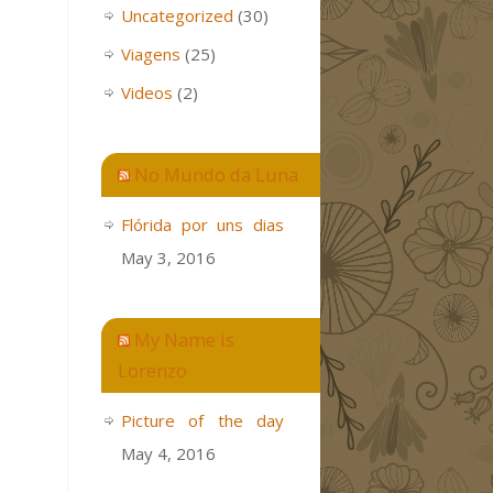
Uncategorized
(30)
Viagens
(25)
Videos
(2)
No Mundo da Luna
Flórida por uns dias
May 3, 2016
My Name is
Lorenzo
Picture of the day
May 4, 2016