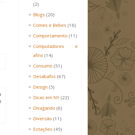
(2)
Blogs
(20)
Comes e Bebes
(16)
Comportamento
(11)
Computadores e
afins
(14)
Consumo
(51)
Desabafos
(67)
Design
(5)
O
Dicas em NY
(22)
O
Divagando
(6)
Diversão
(11)
Estações
(45)