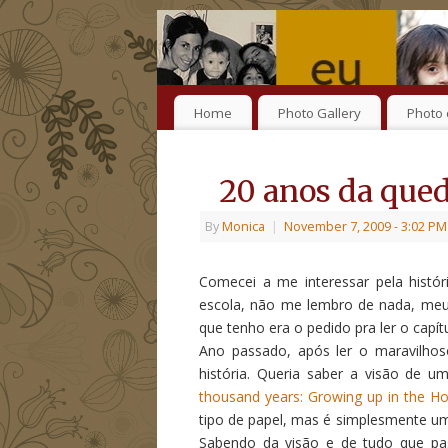
Home
Photo Gallery
Photo 
20 anos da que
By
Monica
|
November 7, 2009
- 3:02 PM
Comecei a me interessar pela histó
escola, não me lembro de nada, meus
que tenho era o pedido pra ler o capí
Ano passado, após ler o maravilhos
história. Queria saber a visão de um
thousand years: Growing up in the Ho
tipo de papel, mas é simplesmente um 
Sabendo da visão e de tudo que pas