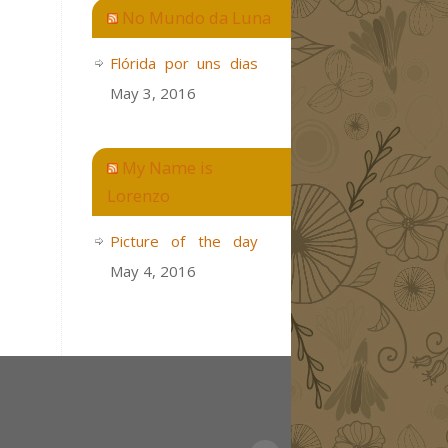
No Mundo da Luna
Flórida por uns dias
May 3, 2016
My Name is
Lorenzo
Picture of the day
May 4, 2016