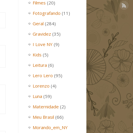
Filmes
(20)
Fotografando
(11)
Geral
(284)
Gravidez
(35)
I Love NY
(9)
Kids
(5)
Leitura
(6)
Lero Lero
(95)
Lorenzo
(4)
Luna
(59)
Maternidade
(2)
Meu Brasil
(66)
Morando_em_NY