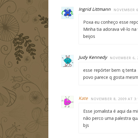
Ingrid Littmann
NOVEMBER 6,
Poxa eu conheço esse rep
Minha tia adorava vê-lo na
beijos
Judy Kennedy
NOVEMBER 6, 2
esse repórter bem q tenta
povo parece q gosta mesm
Kate
NOVEMBER 8, 2009 AT 3
Esse jornalista é aqui da m
não perco uma palestra qu
bjs