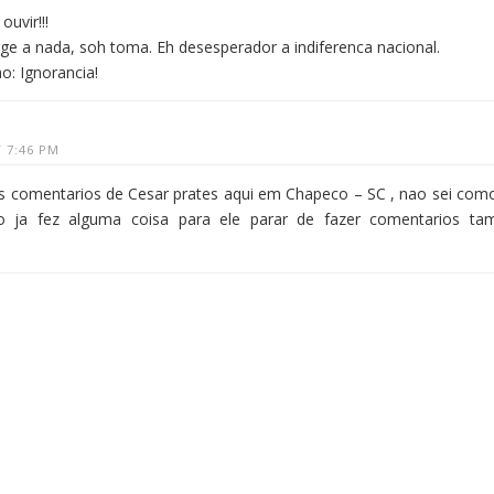
uvir!!!
age a nada, soh toma. Eh desesperador a indiferenca nacional.
o: Ignorancia!
 7:46 PM
s comentarios de Cesar prates aqui em Chapeco – SC , nao sei com
o ja fez alguma coisa para ele parar de fazer comentarios ta