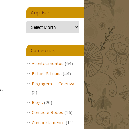
Arquivos
Categorias
Acontecimentos
(64)
Bichos & Luana
(44)
Blogagem Coletiva
a
»
(2)
Blogs
(20)
Comes e Bebes
(16)
Comportamento
(11)