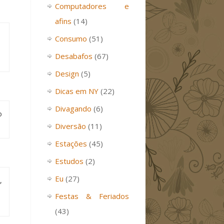
Computadores e
afins
(14)
Consumo
(51)
Desabafos
(67)
Design
(5)
Dicas em NY
(22)
Divagando
(6)
o
Diversão
(11)
Estações
(45)
Estudos
(2)
Eu
(27)
,
Festas & Feriados
(43)