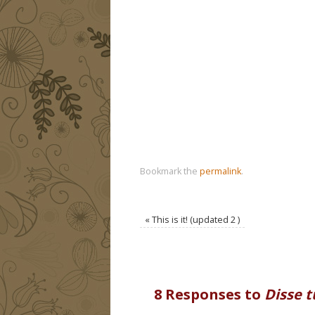
Bookmark the
permalink
.
«
This is it! (updated 2 )
8 Responses to
Disse t