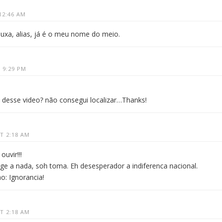
12:46 AM
rouxa, alias, já é o meu nome do meio.
 9:29 PM
k desse video? não consegui localizar…Thanks!
T 2:18 AM
uvir!!!
age a nada, soh toma. Eh desesperador a indiferenca nacional.
o: Ignorancia!
T 2:18 AM