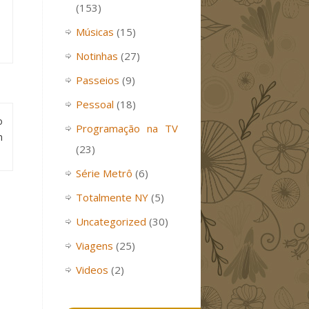
(153)
Músicas
(15)
Notinhas
(27)
Passeios
(9)
Pessoal
(18)
o
Programação na TV
m
(23)
Série Metrô
(6)
Totalmente NY
(5)
Uncategorized
(30)
Viagens
(25)
Videos
(2)