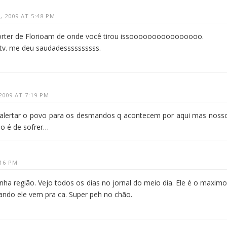
 2009 AT 5:48 PM
orter de Florioam de onde você tirou issoooooooooooooooo.
 tv. me deu saudadessssssssss.
009 AT 7:19 PM
 alertar o povo para os desmandos q acontecem por aqui mas noss
o é de sofrer…
:16 PM
inha região. Vejo todos os dias no jornal do meio dia. Ele é o maximo
ando ele vem pra ca. Super peh no chão.