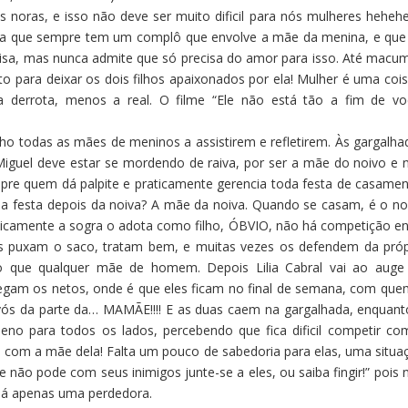
noras, e isso não deve ser muito dificil para nós mulheres hehehe
cha que sempre tem um complô que envolve a mãe da menina, e que
oisa, mas nunca admite que só precisa do amor para isso. Até macu
eito para deixar os dois filhos apaixonados por ela! Mulher é uma coi
 derrota, menos a real. O filme “Ele não está tão a fim de vo
lho todas as mães de meninos a assistirem e refletirem. Às gargalha
iguel deve estar se mordendo de raiva, por ser a mãe do noivo e 
pre quem dá palpite e praticamente gerencia toda festa de casamen
na festa depois da noiva? A mãe da noiva. Quando se casam, é o no
raticamente a sogra o adota como filho, ÓBVIO, não há competição en
as puxam o saco, tratam bem, e muitas vezes os defendem da próp
do que qualquer mãe de homem. Depois Lilia Cabral vai ao auge
egam os netos, onde é que eles ficam no final de semana, com que
ós da parte da… MAMÃE!!!! E as duas caem na gargalhada, enquant
eno para todos os lados, percebendo que fica dificil competir co
is com a mãe dela! Falta um pouco de sabedoria para elas, uma situa
 não pode com seus inimigos junte-se a eles, ou saiba fingir!” pois 
há apenas uma perdedora.