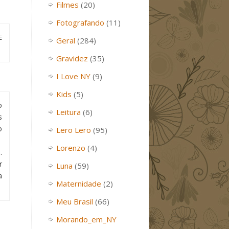
Filmes
(20)
Fotografando
(11)
E
Geral
(284)
Gravidez
(35)
I Love NY
(9)
Kids
(5)
o
Leitura
(6)
s
o
Lero Lero
(95)
Lorenzo
(4)
.
r
Luna
(59)
a
Maternidade
(2)
Meu Brasil
(66)
Morando_em_NY