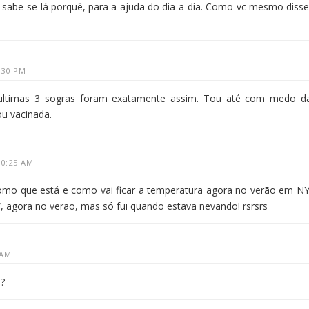
 sabe-se lá porquê, para a ajuda do dia-a-dia. Como vc mesmo disse
:30 PM
 ultimas 3 sogras foram exatamente assim. Tou até com medo d
u vacinada.
10:25 AM
omo que está e como vai ficar a temperatura agora no verão em NY
 agora no verão, mas só fui quando estava nevando! rsrsrs
 AM
i?