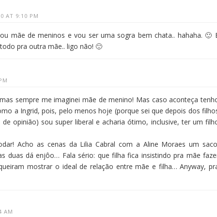
10 AT 9:10 PM
sou mãe de meninos e vou ser uma sogra bem chata.. hahaha. 🙂 
 todo pra outra mãe.. ligo não! 🙂
 PM
s, mas sempre me imaginei mãe de menino! Mas caso aconteça tenh
omo a Ingrid, pois, pelo menos hoje (porque sei que depois dos filho
 opinião) sou super liberal e acharia ótimo, inclusive, ter um filh
codar! Acho as cenas da Lilia Cabral com a Aline Moraes um saco
s duas dá enjôo… Fala sério: que filha fica insistindo pra mãe faze
 queiram mostrar o ideal de relação entre mãe e filha… Anyway, pr
14 AM