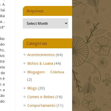
. A
 há
Arquivos
mba
sa…
cê”
das
Categorias
não
to,
Acontecimentos
(64)
ivo
tre
Bichos & Luana
(44)
ria
Blogagem Coletiva
 da
m é
(2)
o a
Blogs
(20)
m a
ção
Comes e Bebes
(16)
não
Comportamento
(11)