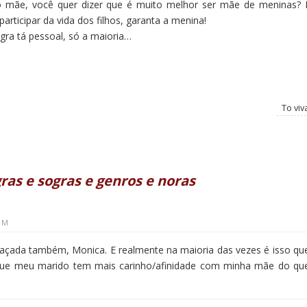
ão mãe, você quer dizer que é muito melhor ser mãe de meninas? 
rticipar da vida dos filhos, garanta a menina!
egra tá pessoal, só a maioria…
To viv
ras e sogras e genros e noras
 PM
graçada também, Monica. E realmente na maioria das vezes é isso qu
que meu marido tem mais carinho/afinidade com minha mãe do qu