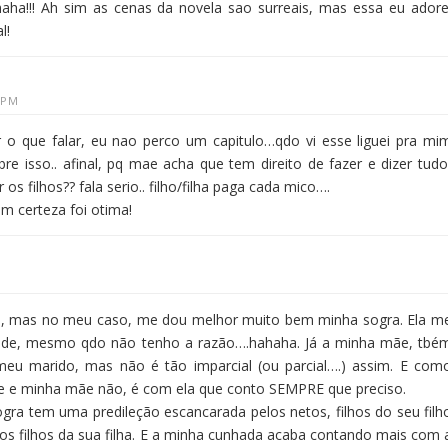
haha!!! Ah sim as cenas da novela sao surreais, mas essa eu adore
l!
 PM
r o que falar, eu nao perco um capitulo…qdo vi esse liguei pra mi
e isso.. afinal, pq mae acha que tem direito de fazer e dizer tudo
s filhos?? fala serio.. filho/filha paga cada mico….
om certeza foi otima!
a, mas no meu caso, me dou melhor muito bem minha sogra. Ela m
de, mesmo qdo não tenho a razão….hahaha. Já a minha mãe, tbé
u marido, mas não é tão imparcial (ou parcial….) assim. E com
e minha mãe não, é com ela que conto SEMPRE que preciso.
gra tem uma predileção escancarada pelos netos, filhos do seu filh
aos filhos da sua filha. E a minha cunhada acaba contando mais com 