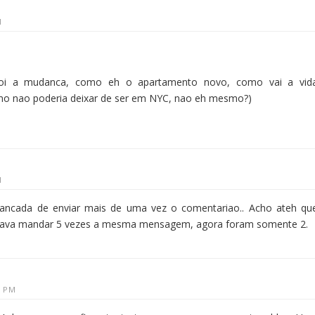
M
oi a mudanca, como eh o apartamento novo, como vai a vid
mo nao poderia deixar de ser em NYC, nao eh mesmo?)
M
mancada de enviar mais de uma vez o comentariao.. Acho ateh qu
mava mandar 5 vezes a mesma mensagem, agora foram somente 2.
1 PM