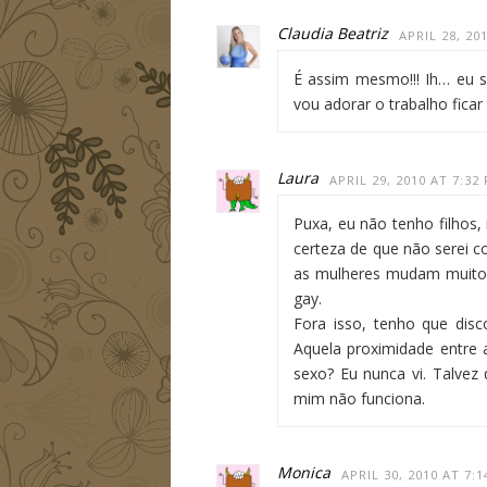
Claudia Beatriz
APRIL 28, 20
É assim mesmo!!! Ih… eu 
vou adorar o trabalho ficar
Laura
APRIL 29, 2010 AT 7:32
Puxa, eu não tenho filho
certeza de que não serei c
as mulheres mudam muito de
gay.
Fora isso, tenho que dis
Aquela proximidade entre a
sexo? Eu nunca vi. Talvez
mim não funciona.
Monica
APRIL 30, 2010 AT 7: