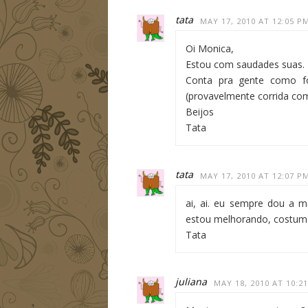
tata
MAY 17, 2010 AT 12:05 P
Oi Monica,
Estou com saudades suas.
Conta pra gente como f
(provavelmente corrida co
Beijos
Tata
tata
MAY 17, 2010 AT 12:07 P
ai, ai. eu sempre dou a 
estou melhorando, costu
Tata
juliana
MAY 18, 2010 AT 10:2