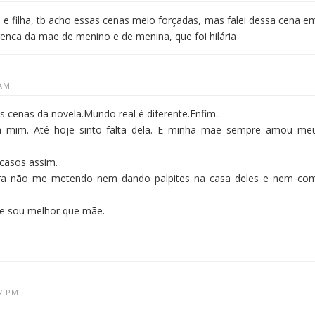
e filha, tb acho essas cenas meio forçadas, mas falei dessa cena e
renca da mae de menino e de menina, que foi hilária
 AM
s cenas da novela.Mundo real é diferente.Enfim..
a mim. Até hoje sinto falta dela. E minha mae sempre amou me
 casos assim.
gra não me metendo nem dando palpites na casa deles e nem co
que sou melhor que mãe.
27 PM