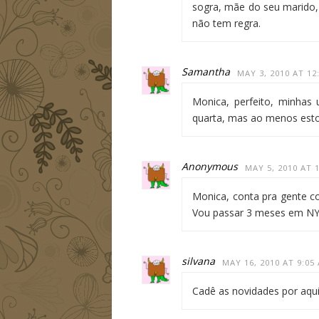
sogra, mãe do seu marido,
não tem regra.
Samantha
MAY 3, 2010 AT 12
Monica, perfeito, minhas
quarta, mas ao menos esto
Anonymous
MAY 5, 2010 AT 
Monica, conta pra gente c
Vou passar 3 meses em NY,
silvana
MAY 16, 2010 AT 9:05
Cadê as novidades por aqu