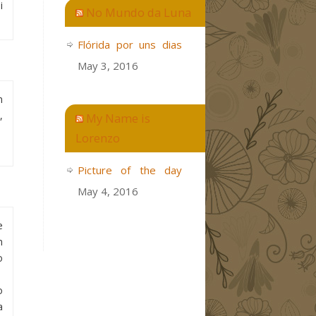
i
No Mundo da Luna
Flórida por uns dias
May 3, 2016
m
,
My Name is
Lorenzo
Picture of the day
May 4, 2016
e
m
o
o
a