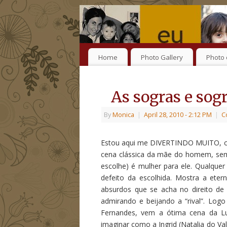
Home
Photo Gallery
Photo 
As sogras e sog
By
Monica
|
April 28, 2010
- 2:12 PM
|
C
Estou aqui me DIVERTINDO MUITO, com
cena clássica da mãe do homem, sem
escolhe) é mulher para ele. Qualquer
defeito da escolhida. Mostra a ete
absurdos que se acha no direito de 
admirando e beijando a “rival”. Logo
Fernandes, vem a ótima cena da Luci
imaginar como a Ingrid (Natalia do V