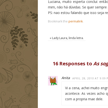
Luciana, muito esperta conclui: ent
mim, não há dúvidas. Se quer sempre pa
PS: nao estou falando que isso seja r
Bookmark the
permalink
.
«
Lady Laura, linda letra.
16 Responses to
As sog
Anita
APRIL 28, 2010 AT 9:09
Vi a cena, achei muito en
acontece. As vezes acho 
com a propria mae dele.