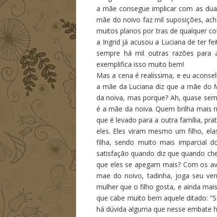
a mãe consegue implicar com as duas 
mãe do noivo faz mil suposições, a
muitos planos por tras de qualquer c
a Ingrid já acusou a Luciana de ter f
sempre há mil outras razões para a
exemplifica isso muito bem!
Mas a cena é realissima, e eu aconse
a mãe da Luciana diz que a mãe do M
da noiva, mas porque? Ah, quase sem
é a mãe da noiva. Quem brilha mais 
que é levado para a outra família, p
eles. Eles viram mesmo um filho, el
filha, sendo muito mais imparcial 
satisfação quando diz que quando ch
que eles se apegam mais? Com os av
mae do noivo, tadinha, joga seu ven
mulher que o filho gosta, e ainda ma
que cabe muito bem aquele ditado: “Se
há dúvida alguma que nesse embate 