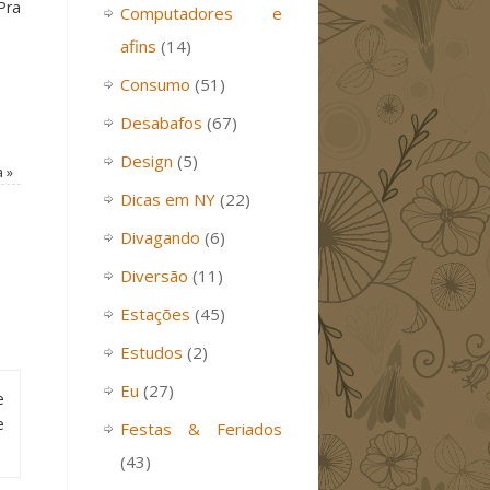
Pra
Computadores e
afins
(14)
Consumo
(51)
Desabafos
(67)
Design
(5)
a
»
Dicas em NY
(22)
Divagando
(6)
Diversão
(11)
Estações
(45)
Estudos
(2)
Eu
(27)
e
e
Festas & Feriados
(43)