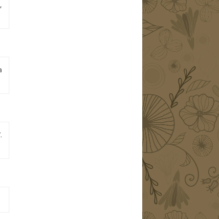
,
a
.