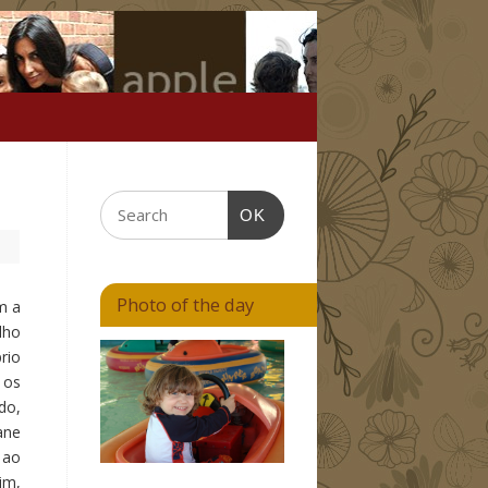
OK
Photo of the day
m a
lho
rio
 os
do,
ane
 ao
im,