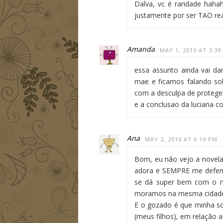
Dalva, vc é raridade haha
justamente por ser TAO rea
Amanda
MAY 1, 2010 AT 3:39
essa assunto ainda vai da
mae e ficamos falando sobr
com a desculpa de proteger o
e a conclusao da luciana c
Ana
MAY 2, 2010 AT 6:19 PM
Bom, eu não vejo a novel
adora e SEMPRE me defen
se dá super bem com o me
moramos na mesma cidade 
E o gozado é que minha so
(meus filhos), em relação 