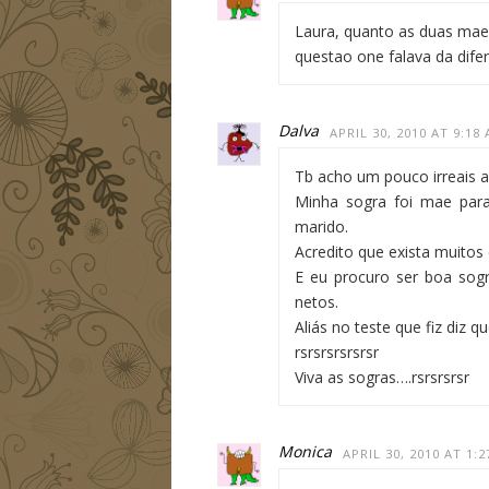
Laura, quanto as duas mae 
questao one falava da dife
Dalva
APRIL 30, 2010 AT 9:18
Tb acho um pouco irreais a
Minha sogra foi mae par
marido.
Acredito que exista muitos
E eu procuro ser boa so
netos.
Aliás no teste que fiz diz 
rsrsrsrsrsrsr
Viva as sogras….rsrsrsrsr
Monica
APRIL 30, 2010 AT 1: