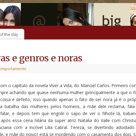
of the day
ras e genros e noras
omportamento
 o capítulo da novela Viver a Vida, do Manoel Carlos. Primeiro co
pre achando que quase nenhuma mulher (principalmente a que o fi
 coisa é defeito, isso quando apenas o fato de ser nora já é o próp
rna batalha das mulheres pelos homens, a mãe dele reclama, fala
falar, e depois tem que engolir o sapo de ver o filhote lá, baban
 após essa cena hilária da super atriz Natalia do Valle com Christi
ana com a incrível Lilia Cabral. Tereza, se divertindo adoidado
alle, e mãe do noivo) está se mordendo com o casamento dos dois. S