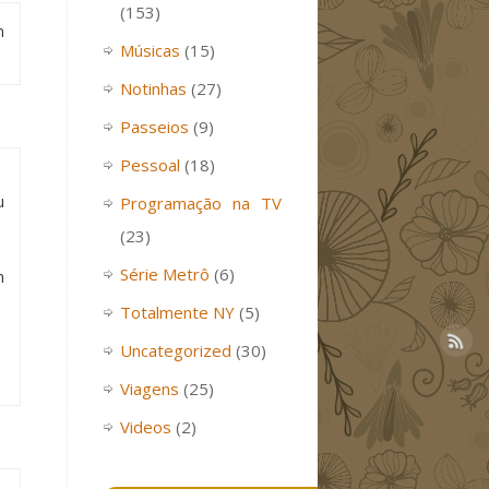
(153)
m
Músicas
(15)
Notinhas
(27)
Passeios
(9)
Pessoal
(18)
u
Programação na TV
(23)
Série Metrô
(6)
m
Totalmente NY
(5)
Uncategorized
(30)
Viagens
(25)
Videos
(2)