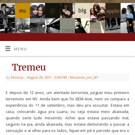
MENU
Tremeu
By
Monica
|
August 25, 2011
- 5:05 PM
|
Morando_em_NY
E depois de 12 anos, um atentado terrorista, peguei meu primeiro
terremoto em NY. Ainda bem que foi BEM leve, nem se compara a
experiência do 11 de setembro, mas deu pra assustar. Estava em
casa, colocando água pra Luana, ou seja estava meio abaixada,
quando senti tudo mexendo. Achei que estava passando mal,
segurei na pia, ainda abaixada, mas estava demorando a passar a
sensação e aí olhei para os lados, fiquei em pé e percebi que era o