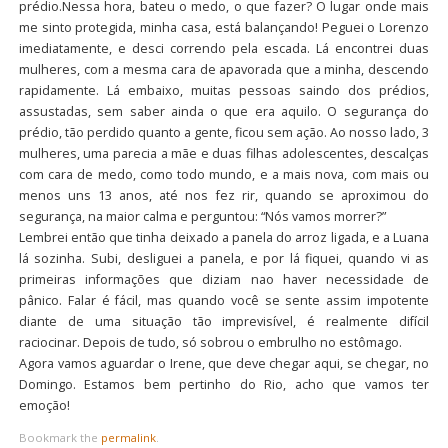
prédio.Nessa hora, bateu o medo, o que fazer? O lugar onde mais
me sinto protegida, minha casa, está balançando! Peguei o Lorenzo
imediatamente, e desci correndo pela escada. Lá encontrei duas
mulheres, com a mesma cara de apavorada que a minha, descendo
rapidamente. Lá embaixo, muitas pessoas saindo dos prédios,
assustadas, sem saber ainda o que era aquilo. O segurança do
prédio, tão perdido quanto a gente, ficou sem ação. Ao nosso lado, 3
mulheres, uma parecia a mãe e duas filhas adolescentes, descalças
com cara de medo, como todo mundo, e a mais nova, com mais ou
menos uns 13 anos, até nos fez rir, quando se aproximou do
segurança, na maior calma e perguntou: “Nós vamos morrer?”
Lembrei então que tinha deixado a panela do arroz ligada, e a Luana
lá sozinha. Subi, desliguei a panela, e por lá fiquei, quando vi as
primeiras informações que diziam nao haver necessidade de
pânico. Falar é fácil, mas quando você se sente assim impotente
diante de uma situação tão imprevisível, é realmente difícil
raciocinar. Depois de tudo, só sobrou o embrulho no estômago.
Agora vamos aguardar o Irene, que deve chegar aqui, se chegar, no
Domingo. Estamos bem pertinho do Rio, acho que vamos ter
emoção!
Bookmark the
permalink
.