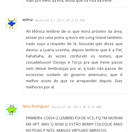
mais pro meio da ilha, ainda que na rota da Irene.
wilma
AUGUST 27, 2011 AT 3:15 PM
Ah Mônica lembrei de vc que mora próximo da área,
emeei pra uma prima q mora em Long Island também,
nada ouço a respeito de lá. Assustei qdo disse que
deixou a Luana sozinha, depois lembrei que é a Pet,
hahahaha, às vezes confundo os nomes, que
coisadelouco!! Desejo e Torço pra que Irene passe
sem deixar lembranças por aí, q tudo não passe de
excessivo cuidado do governo americano, que é
melhor assim do que se arrepender depois. Dias
melhores por aí.
Nilza Rodrigues
AUGUST 29, 2011 AT 9:15 AM
PRIMEIRA COISA Q LEMBREI FOI DE VCS, PQ TM MORAM
EM APT. MAS Q BOM Q ESTÃO BEM!!!! COLOQUE MAIS
NOTICIAS P NÓS, AMIGOS VIRTUAIS! ABRAÇOS.