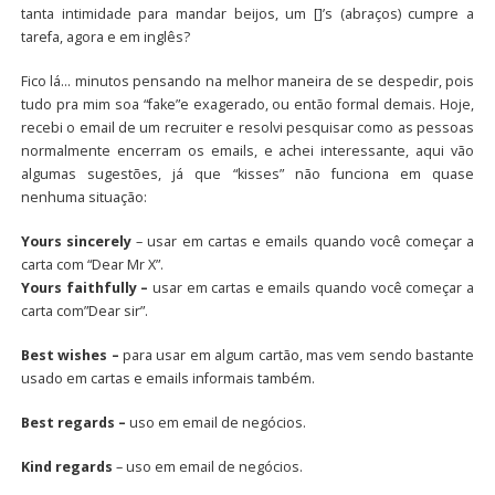
tanta intimidade para mandar beijos, um []’s (abraços) cumpre a
tarefa, agora e em inglês?
Fico lá… minutos pensando na melhor maneira de se despedir, pois
tudo pra mim soa “fake”e exagerado, ou então formal demais. Hoje,
recebi o email de um recruiter e resolvi pesquisar como as pessoas
normalmente encerram os emails, e achei interessante, aqui vão
algumas sugestões, já que “kisses” não funciona em quase
nenhuma situação:
Yours sincerely
– usar em cartas e emails quando você começar a
carta com “Dear Mr X”.
Yours faithfully –
usar em cartas e emails quando você começar a
carta com”Dear sir”.
Best wishes –
para usar em algum cartão, mas vem sendo bastante
usado em cartas e emails informais também.
Best regards –
uso em email de negócios.
Kind regards
– uso em email de negócios.