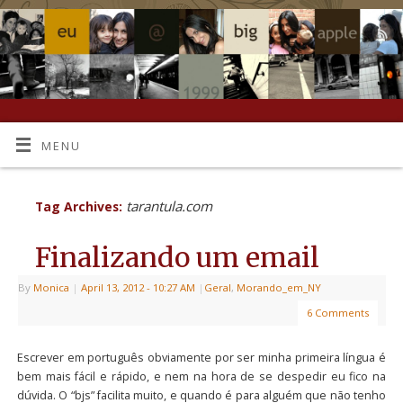
MENU
tarantula.com
Tag Archives:
Finalizando um email
By
Monica
|
April 13, 2012
- 10:27 AM
|
Geral
,
Morando_em_NY
6 Comments
Escrever em português obviamente por ser minha primeira língua é
bem mais fácil e rápido, e nem na hora de se despedir eu fico na
dúvida. O “bjs” facilita muito, e quando é para alguém que não tenho