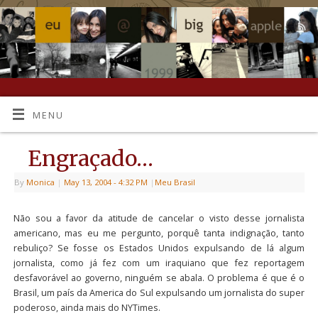
MENU
Engraçado…
By
Monica
|
May 13, 2004
- 4:32 PM
|
Meu Brasil
Não sou a favor da atitude de cancelar o visto desse jornalista
americano, mas eu me pergunto, porquê tanta indignação, tanto
rebuliço? Se fosse os Estados Unidos expulsando de lá algum
jornalista, como já fez com um iraquiano que fez reportagem
desfavorável ao governo, ninguém se abala. O problema é que é o
Brasil, um país da America do Sul expulsando um jornalista do super
poderoso, ainda mais do NYTimes.