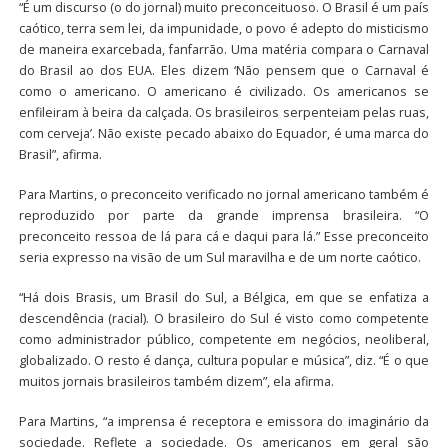
“É um discurso (o do jornal) muito preconceituoso. O Brasil é um país
caótico, terra sem lei, da impunidade, o povo é adepto do misticismo
de maneira exarcebada, fanfarrão. Uma matéria compara o Carnaval
do Brasil ao dos EUA. Eles dizem ‘Não pensem que o Carnaval é
como o americano. O americano é civilizado. Os americanos se
enfileiram à beira da calçada. Os brasileiros serpenteiam pelas ruas,
com cerveja’. Não existe pecado abaixo do Equador, é uma marca do
Brasil”, afirma.
Para Martins, o preconceito verificado no jornal americano também é
reproduzido por parte da grande imprensa brasileira. “O
preconceito ressoa de lá para cá e daqui para lá.” Esse preconceito
seria expresso na visão de um Sul maravilha e de um norte caótico.
“Há dois Brasis, um Brasil do Sul, a Bélgica, em que se enfatiza a
descendência (racial). O brasileiro do Sul é visto como competente
como administrador público, competente em negócios, neoliberal,
globalizado. O resto é dança, cultura popular e música”, diz. “É o que
muitos jornais brasileiros também dizem”, ela afirma.
Para Martins, “a imprensa é receptora e emissora do imaginário da
sociedade. Reflete a sociedade. Os americanos em geral são