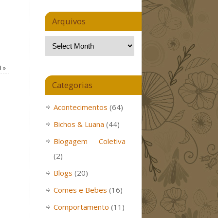
Arquivos
I
»
Categorias
Acontecimentos
(64)
Bichos & Luana
(44)
Blogagem Coletiva
(2)
Blogs
(20)
Comes e Bebes
(16)
Comportamento
(11)