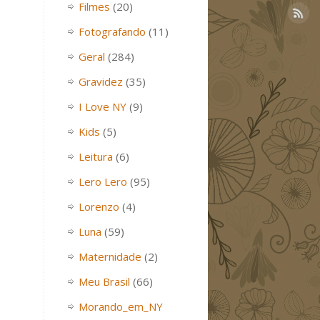
Filmes
(20)
Fotografando
(11)
Geral
(284)
Gravidez
(35)
I Love NY
(9)
Kids
(5)
Leitura
(6)
Lero Lero
(95)
Lorenzo
(4)
Luna
(59)
Maternidade
(2)
Meu Brasil
(66)
Morando_em_NY