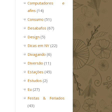
Computadores e
afins
(14)
Consumo
(51)
Desabafos
(67)
Design
(5)
Dicas em NY
(22)
Divagando
(6)
Diversão
(11)
Estações
(45)
Estudos
(2)
Eu
(27)
Festas & Feriados
(43)