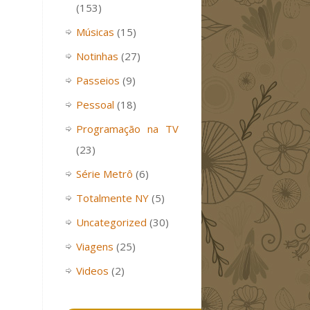
(153)
Músicas
(15)
Notinhas
(27)
Passeios
(9)
Pessoal
(18)
Programação na TV
(23)
Série Metrô
(6)
Totalmente NY
(5)
Uncategorized
(30)
Viagens
(25)
Videos
(2)