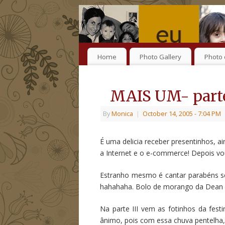
Home
Photo Gallery
Photo 
MAIS UM- parte
By
Monica
|
October 14, 2005
- 7:04 PM
É uma delicia receber presentinhos, a
a Internet e o e-commerce! Depois vo
Estranho mesmo é cantar parabéns s
hahahaha. Bolo de morango da Dean 
Na parte III vem as fotinhos da fes
ânimo, pois com essa chuva pentelha,