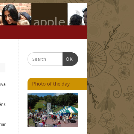
OK
Photo of the day
iva
éns
iar