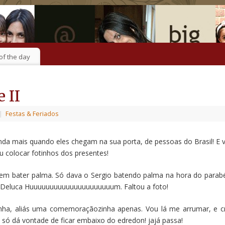
of the day
 II
|
Festas & Feriados
inda mais quando eles chegam na sua porta, de pessoas do Brasil! E v
u colocar fotinhos dos presentes!
em bater palma. Só dava o Sergio batendo palma na hora do parab
Deluca Huuuuuuuuuuuuuuuuuuuuum. Faltou a foto!
tinha, aliás uma comemoraçãozinha apenas. Vou lá me arrumar, e cr
 só dá vontade de ficar embaixo do edredon! jajá passa!