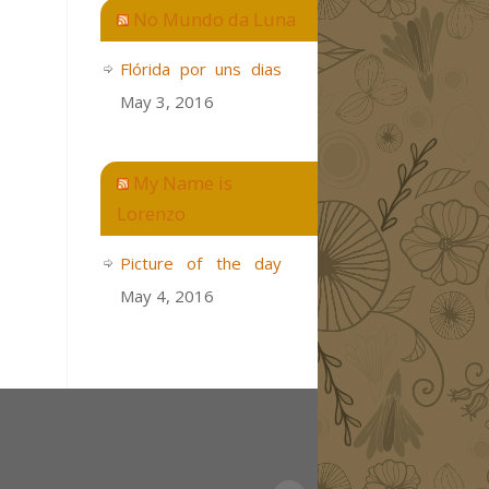
No Mundo da Luna
Flórida por uns dias
May 3, 2016
My Name is
Lorenzo
Picture of the day
May 4, 2016