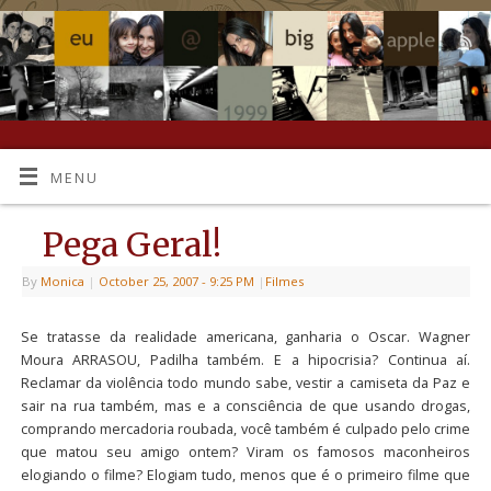
MENU
Pega Geral!
By
Monica
|
October 25, 2007
- 9:25 PM
|
Filmes
Se tratasse da realidade americana, ganharia o Oscar. Wagner
Moura ARRASOU, Padilha também. E a hipocrisia? Continua aí.
Reclamar da violência todo mundo sabe, vestir a camiseta da Paz e
sair na rua também, mas e a consciência de que usando drogas,
comprando mercadoria roubada, você também é culpado pelo crime
que matou seu amigo ontem? Viram os famosos maconheiros
elogiando o filme? Elogiam tudo, menos que é o primeiro filme que