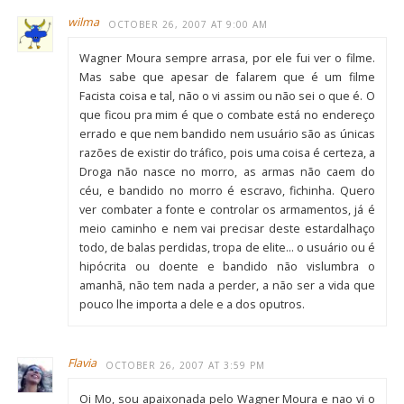
wilma
OCTOBER 26, 2007 AT 9:00 AM
Wagner Moura sempre arrasa, por ele fui ver o filme.
Mas sabe que apesar de falarem que é um filme
Facista coisa e tal, não o vi assim ou não sei o que é. O
que ficou pra mim é que o combate está no endereço
errado e que nem bandido nem usuário são as únicas
razões de existir do tráfico, pois uma coisa é certeza, a
Droga não nasce no morro, as armas não caem do
céu, e bandido no morro é escravo, fichinha. Quero
ver combater a fonte e controlar os armamentos, já é
meio caminho e nem vai precisar deste estardalhaço
todo, de balas perdidas, tropa de elite… o usuário ou é
hipócrita ou doente e bandido não vislumbra o
amanhã, não tem nada a perder, a não ser a vida que
pouco lhe importa a dele e a dos oputros.
Flavia
OCTOBER 26, 2007 AT 3:59 PM
Oi Mo, sou apaixonada pelo Wagner Moura e nao vi o