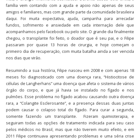
família vem contando com a ajuda e apoio não apenas de seus
amigos e familiares, mas com grande parte da comunidade brasileira
daqui. Foi muita expectativa, ajuda, campanha para arrecadar
fundos, sofrimento e ansiedade em cada internação dele que
acompanhamos pelo facebook ou pelo site. O grande dia finalmente
chegou, o transplante foi feito, o doador que é seu pai, e o Filipe
passaram por quase 13 horas de cirurgia, e hoje começam o
primeiro dia de recuperação, com muita batalha ainda a ser vencida
nos dias que virão.
Resumindo a sua história, Filipe nasceu em 2008 e com apenas 18
meses foi diagnosticado com uma doença rara, “Histiocitose de
células de Langherhans” uma doença que afeta o sistema de vários
órgão do corpo, e que já havia se instalado no fígado e nos
pulmões. Esse problema no fígado acabou causando outra doença
rara, a “Colangite Esclerosante”, e a presença dessas duas juntas
podem causar o colapso total do fígado. Para curar a segunda,
somente fazendo um transplante. Fizeram quimioterapia, e
seguiram todas as opções de tratamento indicada para seu caso
pelos médicos no Brasil, mas que não tiverem muito efeito, e em
2011 Filipe continuava apresentando problemas e uma séria crise