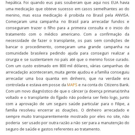
hepática. Foi quando eus pais souberam que aqui nos EUA havia
uma medicação que obteve sucesso em casos semelhantes ao do
menino, mas essa medicação é proibida no Brasil pela ANVISA.
Começaram uma campanha no Brasil para arrecadar fundos e
conseguiram trazer o filho para a primeira consulta e o inicio do
tratamento com o médico americano. Com a confirmação da
necessidade de fazer o transplante, os pais sem condições de
bancar o procedimento, começaram uma grande campanha na
comunidade brasileira pedindo ajuda para conseguri realizar a
cirurgia e se sustentarem no país até que o menino fosse curado.
Com um custo estimado em 800 mil dólares, várias campanhas de
arrecadação aconteceram, muita gente ajudou e a família conseguiu
arrecadar uma boa quantia em dinheiro, que na verdade era
controlada e estava em posse da
MAPS
e na conta do Citizens Bank.
Com um novo diagnóstico de que o câncer (a doença primaria) tinha
voltado e o transplante do fígado não poderia ser feito logo, junto
com a aprovação de um seguro saúde particular para o Filipe, a
família resolveu encerrar as doações. O dinheiro arrecadado e
sempre muito transparentemente mostrado por eles no site, não
poderia ser usado por outra razão a não ser para a manutenção do
seguro de saúde e gastos referentes ao tratamento.