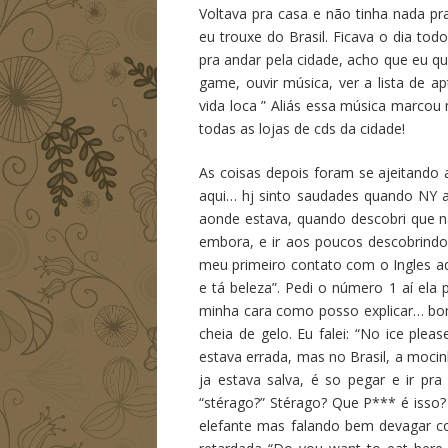
Voltava pra casa e não tinha nada p
eu trouxe do Brasil. Ficava o dia tod
pra andar pela cidade, acho que eu qu
game, ouvir música, ver a lista de ap
vida loca ” Aliás essa música marcou
todas as lojas de cds da cidade!
As coisas depois foram se ajeitand
aqui… hj sinto saudades quando NY a
aonde estava, quando descobri que na 
embora, e ir aos poucos descobrind
meu primeiro contato com o Ingles aq
e tá beleza”. Pedi o número 1 aí ela
minha cara como posso explicar… bo
cheia de gelo. Eu falei: “No ice plea
estava errada, mas no Brasil, a mocin
ja estava salva, é so pegar e ir 
“stérago?” Stérago? Que P*** é isso?
elefante mas falando bem devagar co