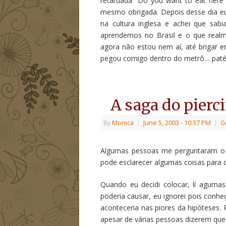
retardada “Do you want to eat here
mesmo obrigada. Depois desse dia eu p
na cultura inglesa e achei que sab
aprendemos no Brasil e o que real
agora não estou nem aí, até brigar e
pegou comigo dentro do metrô… patét
A saga do pierc
By
Monica
|
June 5, 2003
- 10:37 PM
|
G
Algumas pessoas me perguntaram o q
pode esclarecer algumas coisas para
Quando eu decidi colocar, lí agumas
poderia causar, eu ignorei pois conh
aconteceria nas piores da hipóteses. 
apesar de várias pessoas dizerem que