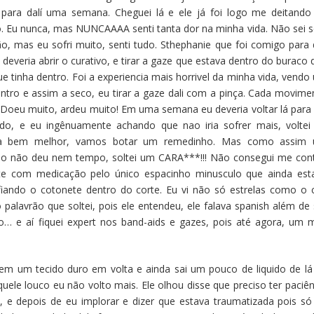
 para dalí uma semana. Cheguei lá e ele já foi logo me deitando
o. Eu nunca, mas NUNCAAAA senti tanta dor na minha vida. Não sei s
o, mas eu sofri muito, senti tudo. Sthephanie que foi comigo para 
deveria abrir o curativo, e tirar a gaze que estava dentro do buraco 
 que tinha dentro. Foi a experiencia mais horrivel da minha vida, vendo
tro e assim a seco, eu tirar a gaze dali com a pinça. Cada movime
. Doeu muito, ardeu muito! Em uma semana eu deveria voltar lá para 
ndo, e eu ingênuamente achando que nao iria sofrer mais, voltei
, ta bem melhor, vamos botar um remedinho. Mas como assim
 não deu nem tempo, soltei um CARA***!!! Não consegui me cont
te com medicação pelo único espacinho minusculo que ainda est
nfiando o cotonete dentro do corte. Eu vi não só estrelas como o 
o palavrão que soltei, pois ele entendeu, ele falava spanish além de 
oso… e aí fiquei expert nos band-aids e gazes, pois até agora, um 
 tem um tecido duro em volta e ainda sai um pouco de liquido de lá
quele louco eu não volto mais. Ele olhou disse que preciso ter paciên
, e depois de eu implorar e dizer que estava traumatizada pois só