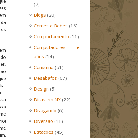
que
(2)
zes
Blogs
(20)
bem
 da
Comes e Bebes
(16)
 os
Comportamento
(11)
Computadores e
 em
afins
(14)
ndo
et,
Consumo
(51)
não
Desabafos
(67)
que
ia,
Design
(5)
de…
Dicas em NY
(22)
ssa
ssa
Divagando
(6)
 me
io!
Diversão
(11)
 me
Estações
(45)
im.