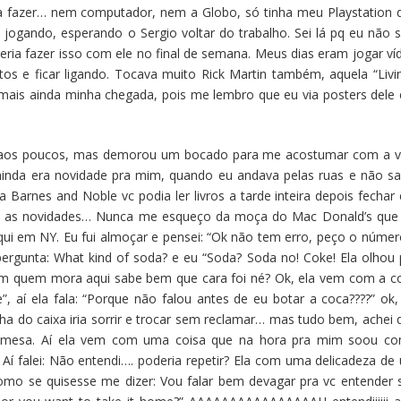
ra fazer… nem computador, nem a Globo, só tinha meu Playstation 
o jogando, esperando o Sergio voltar do trabalho. Sei lá pq eu não s
eria fazer isso com ele no final de semana. Meus dias eram jogar ví
tos e ficar ligando. Tocava muito Rick Martin também, aquela “Livin
 mais ainda minha chegada, pois me lembro que eu via posters dele
o aos poucos, mas demorou um bocado para me acostumar com a v
inda era novidade pra mim, quando eu andava pelas ruas e não sa
Barnes and Noble vc podia ler livros a tarde inteira depois fechar e
o as novidades… Nunca me esqueço da moça do Mac Donald’s que 
ui em NY. Eu fui almoçar e pensei: “Ok não tem erro, peço o númer
 pergunta: What kind of soda? e eu “Soda? Soda no! Coke! Ela olhou 
m quem mora aqui sabe bem que cara foi né? Ok, ela vem com a c
se”, aí ela fala: “Porque não falou antes de eu botar a coca????” ok,
ha do caixa iria sorrir e trocar sem reclamar… mas tudo bem, achei 
pra mesa. Aí ela vem com uma coisa que na hora pra mim soou c
 Aí falei: Não entendi…. poderia repetir? Ela com uma delicadeza de
mo se quisesse me dizer: Vou falar bem devagar pra vc entender 