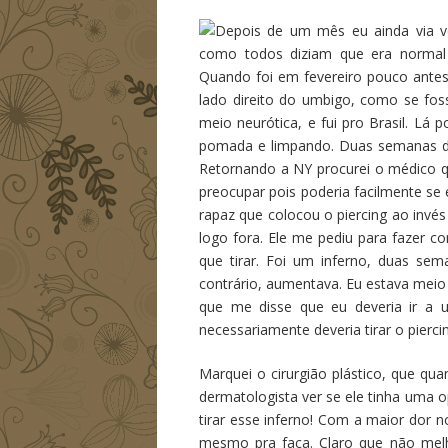
Depois de um mês eu ainda via ve
como todos diziam que era normal f
Quando foi em fevereiro pouco antes
lado direito do umbigo, como se fos
meio neurótica, e fui pro Brasil. L
pomada e limpando. Duas semanas dep
Retornando a NY procurei o médico qu
preocupar pois poderia facilmente se
rapaz que colocou o piercing ao invé
logo fora. Ele me pediu para fazer c
que tirar. Foi um inferno, duas se
contrário, aumentava. Eu estava meio r
que me disse que eu deveria ir a u
necessariamente deveria tirar o pierci
Marquei o cirurgião plástico, que qu
dermatologista ver se ele tinha uma op
tirar esse inferno! Com a maior dor no
mesmo pra faca. Claro que não melho