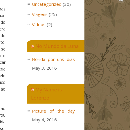
Uncategorized
(30)
mas
Viagens
(25)
ar.
 do
Videos
(2)
era
ndo
to.
No Mundo da Luna
 se
r o
Flórida por uns dias
car
May 3, 2016
ria
elo
ico
não
My Name is
Lorenzo
 ao
Picture of the day
vou
May 4, 2016
ria
so.