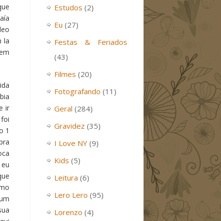
que
Estudos
(2)
aía
Eu
(27)
deo
 la
Festas & Feriados
 em
(43)
Filmes
(20)
ida
Fotografando
(11)
bia
 ir
Geral
(284)
foi
Gravidez
(35)
o 1
pra
I Love NY
(9)
oca
Kids
(5)
 eu
que
Leitura
(6)
omo
Lero Lero
(95)
 um
sua
Lorenzo
(4)