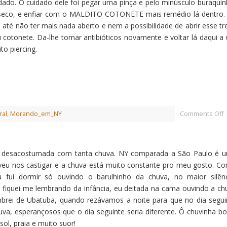
idado. O cuidado dele foi pegar uma pinça e pelo minúsculo buraquin
à seco, e enfiar com o MALDITO COTONETE mais remédio lá dentro.
 até não ter mais nada aberto e nem a possibilidade de abrir esse tr
cotonete. Da-lhe tomar antibióticos novamente e voltar lá daqui a
o piercing.
ral
,
Morando_em_NY
Comments Off
ava desacostumada com tanta chuva. NY comparada a São Paulo é 
lveu nos castigar e a chuva está muito constante pro meu gosto. C
ui dormir só ouvindo o barulhinho da chuva, no maior silênc
fiquei me lembrando da infância, eu deitada na cama ouvindo a ch
rei de Ubatuba, quando rezávamos a noite para que no dia segui
uva, esperançosos que o dia seguinte seria diferente. Ô chuvinha b
ol, praia e muito suor!