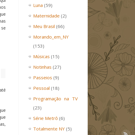
qui
Luna
(59)
nos
que
Maternidade
(2)
mas
Meu Brasil
(66)
 se
Morando_em_NY
(153)
Músicas
(15)
Notinhas
(27)
Passeios
(9)
Pessoal
(18)
até
Programação na TV
(23)
que
que
Série Metrô
(6)
as,
Totalmente NY
(5)