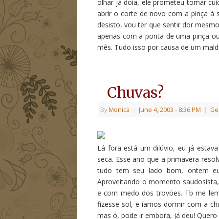
olhar já doía, ele prometeu tomar cu
abrir o corte de novo com a pinça 
desisto, vou ter que sentir dor mesmo
apenas com a ponta de uma pinça ou 
mês. Tudo isso por causa de um maldit
Chuvas?
By
Monica
|
June 4, 2003
- 8:36 PM
|
Ge
Lá fora está um dilúvio, eu já est
seca. Esse ano que a primavera reso
tudo tem seu lado bom, ontem eu f
Aproveitando o momento saudosista, 
e com medo dos trovões. Tb me lemb
fizesse sol, e íamos dormir com a ch
mas ó, pode ir embora, já deu! Quero s