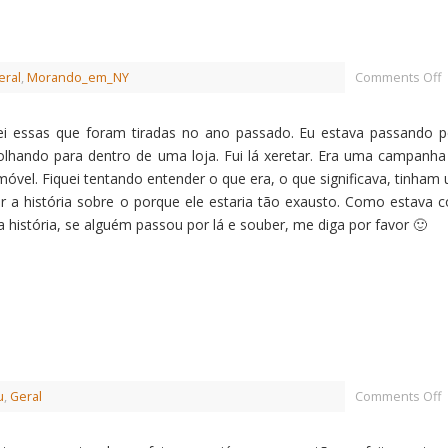
eral
,
Morando_em_NY
Comments Off
i essas que foram tiradas no ano passado. Eu estava passando p
olhando para dentro de uma loja. Fui lá xeretar. Era uma campanha
imóvel. Fiquei tentando entender o que era, o que significava, tinham 
r a história sobre o porque ele estaria tão exausto. Como estava 
a história, se alguém passou por lá e souber, me diga por favor 🙂
u
,
Geral
Comments Off