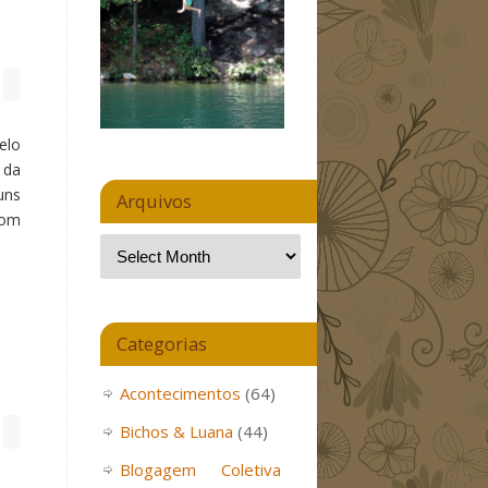
elo
 da
uns
Arquivos
com
Categorias
Acontecimentos
(64)
Bichos & Luana
(44)
Blogagem Coletiva