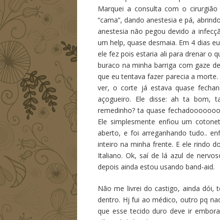
Marquei a consulta com o cirurgião
“cama”, dando anestesia e pá, abrind
anestesia não pegou devido a infecçã
um help, quase desmaia. Em 4 dias eu 
ele fez pois estaria ali para drenar o
buraco na minha barriga com gaze den
que eu tentava fazer parecia a morte
ver, o corte já estava quase fecha
açogueiro. Ele disse: ah ta bom
remedinho? ta quase fechadoooooooo
Ele simplesmente enfiou um cotone
aberto, e foi arreganhando tudo.. e
inteiro na minha frente. E ele rindo d
Italiano. Ok, saí de lá azul de nerv
depois ainda estou usando band-aid.
Não me livrei do castigo, ainda dói,
dentro. Hj fui ao médico, outro pq na
que esse tecido duro deve ir embora