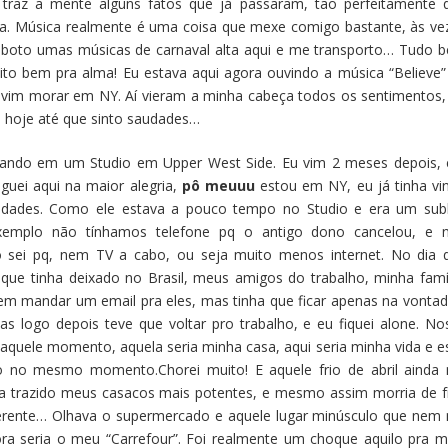
traz a mente alguns fatos que já passaram, tão perfeitamente 
a. Música realmente é uma coisa que mexe comigo bastante, às ve
 boto umas músicas de carnaval alta aqui e me transporto… Tudo 
o bem pra alma! Eu estava aqui agora ouvindo a música “Believe”
vim morar em NY. Aí vieram a minha cabeça todos os sentimentos,
 hoje até que sinto saudades…
orando em um Studio em Upper West Side. Eu vim 2 meses depois,
eguei aqui na maior alegria,
pô meuuu
estou em NY, eu já tinha vi
dades. Como ele estava a pouco tempo no Studio e era um subl
exemplo não tínhamos telefone pq o antigo dono cancelou, e 
 sei pq, nem TV a cabo, ou seja muito menos internet. No dia 
que tinha deixado no Brasil, meus amigos do trabalho, minha famíl
 em mandar um email pra eles, mas tinha que ficar apenas na vonta
 logo depois teve que voltar pro trabalho, e eu fiquei alone. No
daquele momento, aquela seria minha casa, aqui seria minha vida e e
co no mesmo momento.Chorei muito! E aquele frio de abril ainda
ia trazido meus casacos mais potentes, e mesmo assim morria de fr
ferente… Olhava o supermercado e aquele lugar minúsculo que nem
a seria o meu “Carrefour”. Foi realmente um choque aquilo pra m