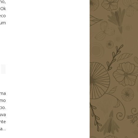
ho,
 Ok
eco
 um
uma
omo
io.
uva
nte
oa…