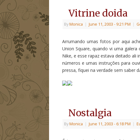
Vitrine doida
By
Monica
|
June 11, 2003
- 9:21 PM
|
G
Arrumando umas fotos por aqui ache
Union Square, quando vi uma galera 
Nike, e esse rapaz estava deitado ali 
números e umas instruções para ouvi
pressa, fiquei na verdade sem saber d
Nostalgia
By
Monica
|
June 11, 2003
- 6:18 PM
|
E