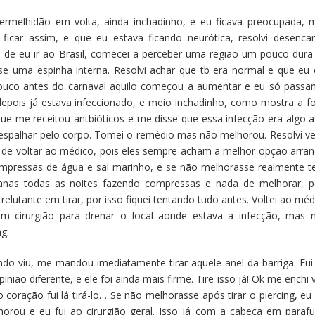
rmelhidão em volta, ainda inchadinho, e eu ficava preocupada, 
icar assim, e que eu estava ficando neurótica, resolvi desencan
 de eu ir ao Brasil, comecei a perceber uma regiao um pouco dura
se uma espinha interna. Resolvi achar que tb era normal e que eu 
á pouco antes do carnaval aquilo começou a aumentar e eu só passa
ois já estava infeccionado, e meio inchadinho, como mostra a fo
e me receitou antbióticos e me disse que essa infecção era algo a
 espalhar pelo corpo. Tomei o remédio mas não melhorou. Resolvi ve
s de voltar ao médico, pois eles sempre acham a melhor opção arran
ompressas de água e sal marinho, e se não melhorasse realmente te
manas todas as noites fazendo compressas e nada de melhorar, p
elutante em tirar, por isso fiquei tentando tudo antes. Voltei ao méd
m cirurgião para drenar o local aonde estava a infecção, mas 
ng.
ando viu, me mandou imediatamente tirar aquele anel da barriga. Fui
inião diferente, e ele foi ainda mais firme. Tire isso já! Ok me enchi 
 coração fui lá tirá-lo… Se não melhorasse após tirar o piercing, eu i
rou e eu fui ao cirurgião geral. Isso já com a cabeça em parafu