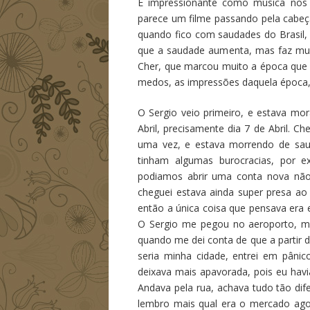
É impressionante como música nos 
parece um filme passando pela cabeç
quando fico com saudades do Brasil,
que a saudade aumenta, mas faz muit
Cher, que marcou muito a época que 
medos, as impressões daquela época,
O Sergio veio primeiro, e estava m
Abril, precisamente dia 7 de Abril. Ch
uma vez, e estava morrendo de sau
tinham algumas burocracias, por 
podiamos abrir uma conta nova não
cheguei estava ainda super presa ao 
então a única coisa que pensava era
O Sergio me pegou no aeroporto, mas
quando me dei conta de que a partir 
seria minha cidade, entrei em pâni
deixava mais apavorada, pois eu hav
Andava pela rua, achava tudo tão di
lembro mais qual era o mercado agor