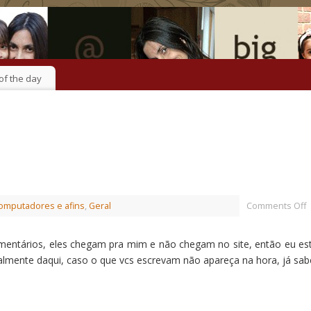
of the day
omputadores e afins
,
Geral
Comments Off
entários, eles chegam pra mim e não chegam no site, então eu es
mente daqui, caso o que vcs escrevam não apareça na hora, já sa