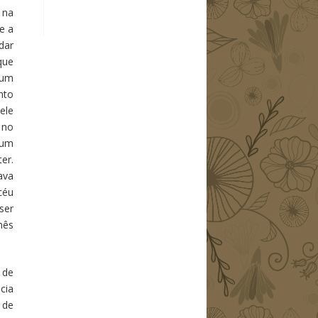
 na
e a
dar
que
 um
nto
ele
 no
 um
er.
ava
céu
ser
mês
 de
cia
 de