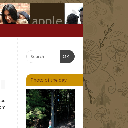
OK
Photo of the day
tou
bem