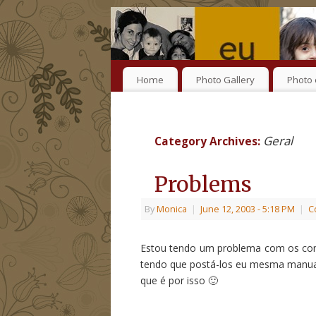
Home
Photo Gallery
Photo 
Geral
Category Archives:
Problems
By
Monica
|
June 12, 2003
- 5:18 PM
|
C
Estou tendo um problema com os com
tendo que postá-los eu mesma manual
que é por isso 🙂