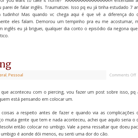
 or you want to take it home?” AAAAAAAAAAAAAAAAH entendiiiiii a
arei de falar inglês. Traumatizei. Isso pq eu já tinha estudado 7 a
ia tudinho! Mas quando vc chega aqui é que vê a diferença do 
mente eles falam. Demorou um tempinho pra eu me acostumar, 
m inglês eu já briguei, qualquer dia conto o episódio da negona que
ico.
ing
eral
,
Pessoal
Comments Off
ue aconteceu com o piercing, vou fazer um post sobre isso, pq 
 quem está pensando em colocar um.
 coisas a respeito antes de fazer e quando via as complicações 
eço muita gente que tem e nada aconteceu, achei que aquilo seria o 
Resolvi então colocar no umbigo. Vale a pena ressaltar que doeu pac
 umbigo é aonde dói menos, eu senti uma dor do cão.